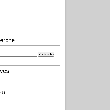
erche
ives
(1)