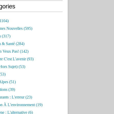
gories
1104)
nes Nouvelles
(595)
n
(317)
n & Santé
(284)
n Veux Pas!
(142)
re C'est L'avenir
(93)
hors Sujet)
(53)
53)
Alpes
(51)
tions
(39)
rants : L'erreur
(23)
on À L'environnement
(19)
e : L'alternative
(6)