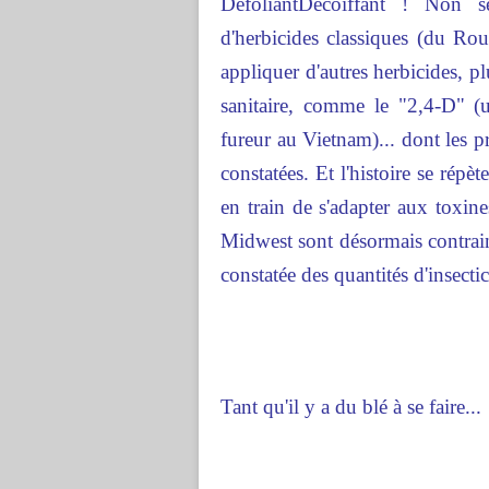
DéfoliantDécoiffant ! Non se
d'herbicides classiques (du Ro
appliquer d'autres herbicides, p
sanitaire, comme le "2,4-D" (u
fureur au Vietnam)... dont les pr
constatées. Et l'histoire se répè
en train de s'adapter aux toxine
Midwest sont désormais contrain
constatée des quantités d'insecti
Tant qu'il y a du blé à se faire...