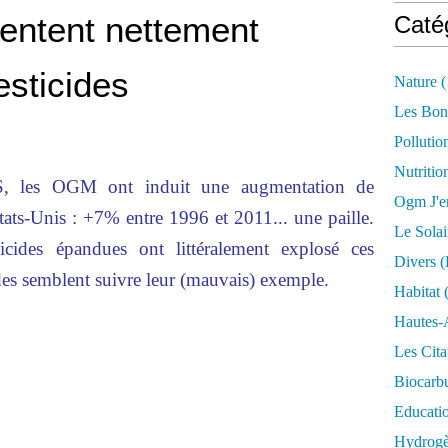
ntent nettement
Caté
pesticides
Nature
(
Les Bon
Pollutio
Nutritio
S, les OGM ont induit une augmentation de
Ogm J'e
 États-Unis : +7% entre 1996 et 2011... une paille.
Le Solai
icides épandues ont littéralement explosé ces
Divers (
cides semblent suivre leur (mauvais) exemple.
Habitat
(
Hautes-
Les Cita
Biocarbu
Educati
Hydrogèn