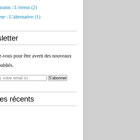
rants : L'erreur
(2)
e : L'alternative
(1)
letter
vous pour être averti des nouveaux
publiés.
les récents