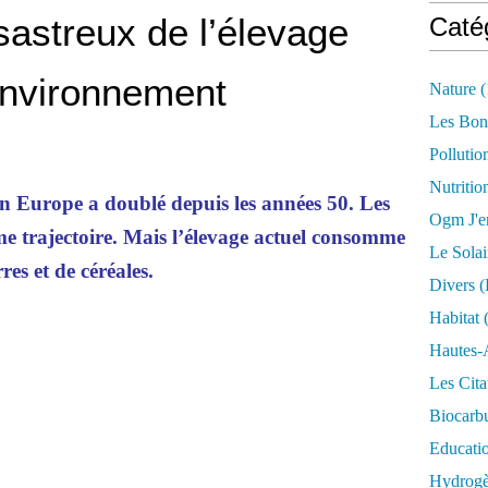
astreux de l’élevage
Caté
’environnement
Nature
(
Les Bon
Pollutio
Nutritio
 Europe a doublé depuis les années 50. Les
Ogm J'e
e trajectoire. Mais l’élevage actuel consomme
Le Solai
es et de céréales.
Divers (
Habitat
(
Hautes-
Les Cita
Biocarbu
Educati
Hydrogèn