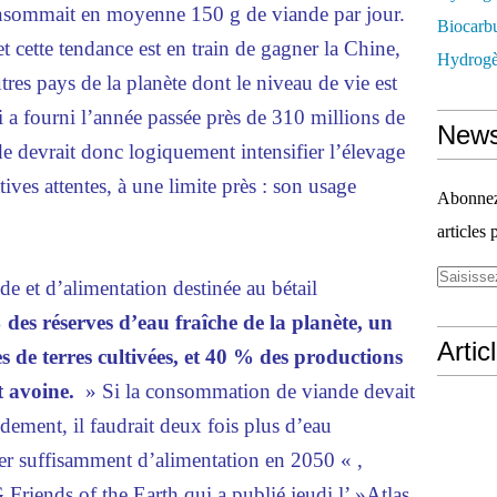
nsommait en moyenne 150 g de viande par jour.
Biocarbu
t cette tendance est en train de gagner la Chine,
Hydrogèn
autres pays de la planète dont le niveau de vie est
 a fourni l’année passée près de 310 millions de
News
e devrait donc logiquement intensifier l’élevage
tives attentes, à une limite près : son usage
Abonnez-
articles 
e et d’alimentation destinée au bétail
des réserves d’eau fraîche de la planète, un
Artic
es de terres cultivées, et 40 % des productions
et avoine.
» Si la consommation de viande devait
dement, il faudrait deux fois plus d’eau
er suffisamment d’alimentation en 2050 « ,
riends of the Earth qui a publié jeudi l’ »Atlas