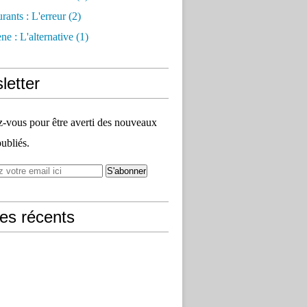
rants : L'erreur
(2)
e : L'alternative
(1)
letter
vous pour être averti des nouveaux
publiés.
les récents