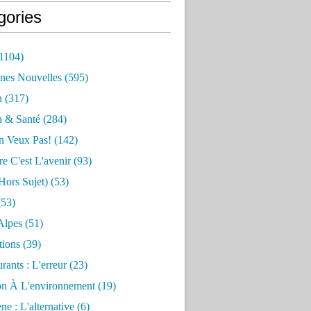
gories
1104)
nes Nouvelles
(595)
n
(317)
n & Santé
(284)
n Veux Pas!
(142)
re C'est L'avenir
(93)
hors Sujet)
(53)
53)
Alpes
(51)
tions
(39)
rants : L'erreur
(23)
on À L'environnement
(19)
e : L'alternative
(6)