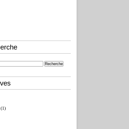
erche
ives
(1)