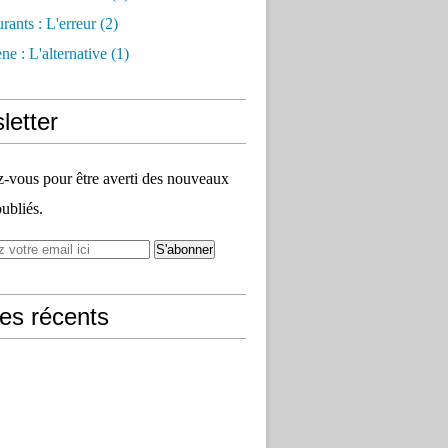
rants : L'erreur
(2)
e : L'alternative
(1)
letter
vous pour être averti des nouveaux
publiés.
les récents