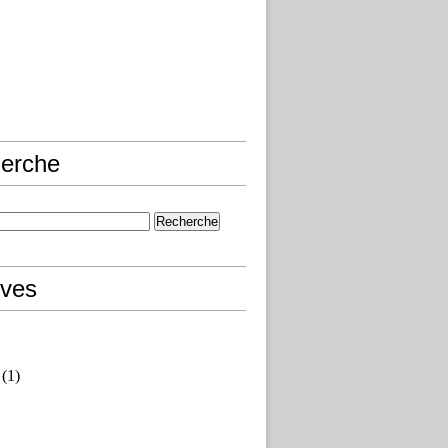
erche
ives
(1)