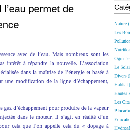
 l’eau permet de
Caté
ence
Nature
(
Les Bon
Pollutio
Nutritio
 essence avec de l’eau. Mais nombreux sont les
Ogm J'e
as intérêt à répandre la nouvelle. L’association
Le Solai
pécialisée dans la maîtrise de l’énergie et basée à
Divers (
 sur une modification de la ligne d’échappement,
Habitat
(
Hautes-
Les Cita
 des gaz d’échappement pour produire de la vapeur
Biocarbu
njectée dans le moteur. Il s’agit en réalité d’un
Educati
 pour cela que l’on appelle cela du « dopage à
Hydrogèn