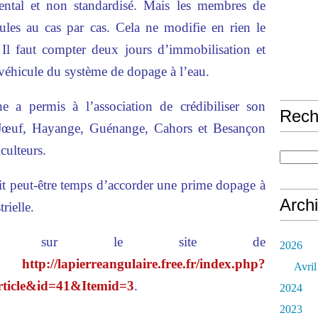
mental et non standardisé. Mais les membres de
cules au cas par cas. Cela ne modifie en rien le
Il faut compter deux jours d’immobilisation et
véhicule du système de dopage à l’eau.
 a permis à l’association de crédibiliser son
Rech
e Jœuf, Hayange, Guénange, Cahors et Besançon
culteurs.
rait peut-être temps d’accorder une prime dopage à
Arch
trielle.
ations sur le site de
2026
 :
http://lapierreangulaire.free.fr/index.php?
Avril
ticle&id=41&Itemid=3
.
2024
2023