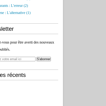
rants : L'erreur
(2)
e : L'alternative
(1)
letter
vous pour être averti des nouveaux
publiés.
les récents