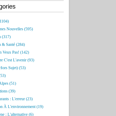
gories
1104)
nes Nouvelles
(595)
n
(317)
n & Santé
(284)
n Veux Pas!
(142)
re C'est L'avenir
(93)
hors Sujet)
(53)
53)
Alpes
(51)
tions
(39)
rants : L'erreur
(23)
on À L'environnement
(19)
e : L'alternative
(6)