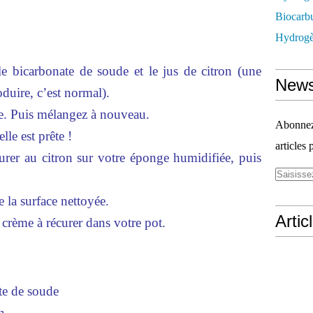
Biocarbu
Hydrogèn
e bicarbonate de soude et le jus de citron (une
News
duire, c’est normal).
lle. Puis mélangez à nouveau.
Abonnez-
lle est prête !
articles 
urer au citron sur votre éponge humidifiée, puis
e la surface nettoyée.
Artic
 crème à récurer dans votre pot.
te de soude
n