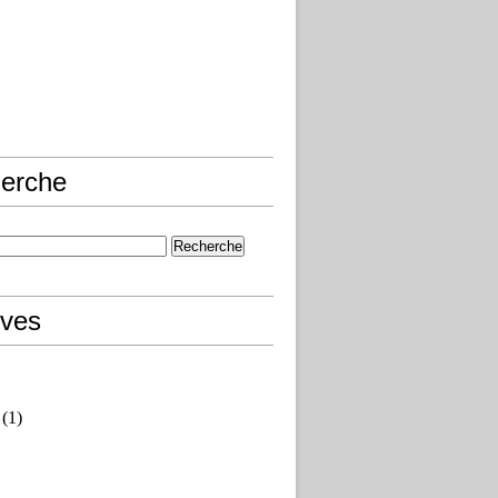
erche
ives
(1)