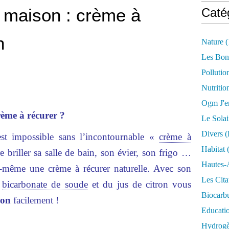
 maison : crème à
Caté
n
Nature
(
Les Bon
Pollutio
Nutritio
Ogm J'e
ème à récurer ?
Le Solai
Divers (
st impossible sans l’incontournable «
crème à
Habitat
(
re briller sa salle de bain, son évier, son frigo …
Hautes-
i-même une crème à récurer naturelle. Avec son
Les Cita
u
bicarbonate de soude
et du jus de citron vous
Biocarbu
son
facilement !
Educati
Hydrogèn