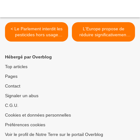
< Le Parlement interdit les
L'Europe propose de
pesticides hors usage
réduire significativement
agricole à l'horizon 2020-
ses émissions de CO2 >
2022
Hébergé par Overblog
Top articles
Pages
Contact
Signaler un abus
C.G.U.
Cookies et données personnelles
Préférences cookies
Voir le profil de Notre Terre sur le portail Overblog