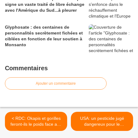
signe un vaste traité de libre échange
avec l'Amérique du Sud...à pleurer
Glyphosate : des centaines de
personnalités secrètement fichées et
ciblées en fonction de leur soutien à
Monsanto
Commentaires
Ajouter un commentaire
< RDC: Okapis et gorilles
USA: un pesticide jugé
feront-ils le poids face aux
dangereux pour le
pétroliers?
développement cérébral
des enfants >