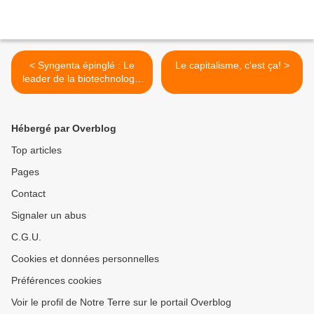
< Syngenta épinglé : Le
Le capitalisme, c'est ça! >
leader de la biotechnologie
accusé de dissimuler les
morts d’animaux dues à
son maïs génétiquement
Hébergé par Overblog
modifié
Top articles
Pages
Contact
Signaler un abus
C.G.U.
Cookies et données personnelles
Préférences cookies
Voir le profil de Notre Terre sur le portail Overblog