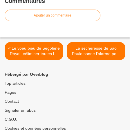
Commentaires
Ajouter un commentaire
< Le voeu pieu de Ségolène
La sécheresse de Sao
Royal :«éliminer toutes les
Paulo sonne l'alarme pour
substances dangereuses»
la planète >
Hébergé par Overblog
Top articles
Pages
Contact
Signaler un abus
C.G.U.
Cookies et données personnelles