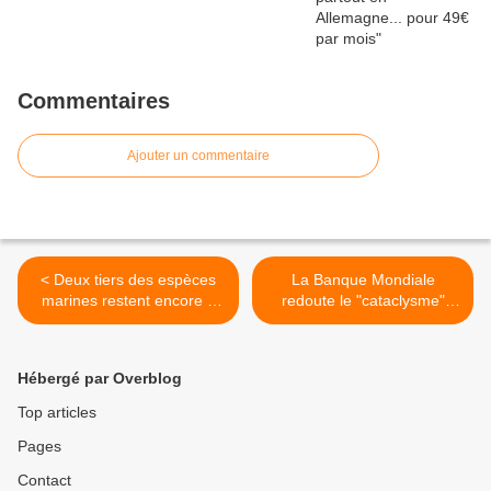
Commentaires
Ajouter un commentaire
< Deux tiers des espèces
La Banque Mondiale
marines restent encore à
redoute le "cataclysme"
découvrir dans les océans
d'une hausse de 4°C de la
température >
Hébergé par Overblog
Top articles
Pages
Contact