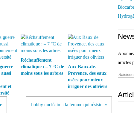
Biocarbu
Hydrogèn
News
Abonnez-
Réchauffement
articles 
guerre
climatique : – 7 °C de
Aux Baux-de-
 aussi
moins sous les arbres
Provence, des eaux
usées pour mieux
ent et
irriguer des oliviers
rsité
Artic
ce
Lobby nucléaire : la femme qui résiste