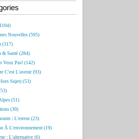
gories
1104)
nes Nouvelles
(595)
n
(317)
n & Santé
(284)
n Veux Pas!
(142)
re C'est L'avenir
(93)
hors Sujet)
(53)
53)
Alpes
(51)
tions
(39)
rants : L'erreur
(23)
on À L'environnement
(19)
e : L'alternative
(6)