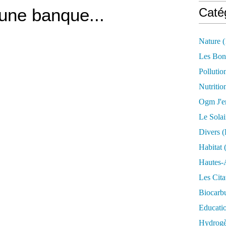
t une banque...
Caté
Nature
(
Les Bon
Pollutio
Nutritio
Ogm J'e
Le Solai
Divers (
Habitat
(
Hautes-
Les Cita
Biocarbu
Educati
Hydrogèn