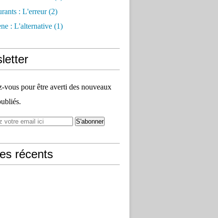
rants : L'erreur
(2)
e : L'alternative
(1)
letter
vous pour être averti des nouveaux
publiés.
les récents