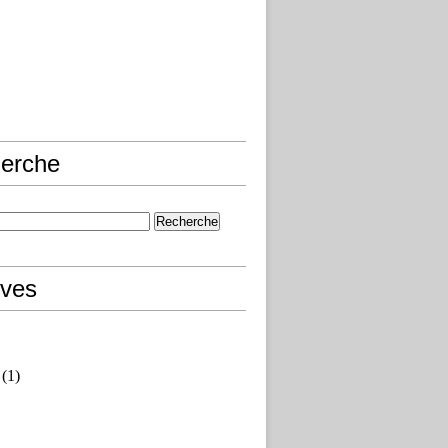
erche
ives
(1)