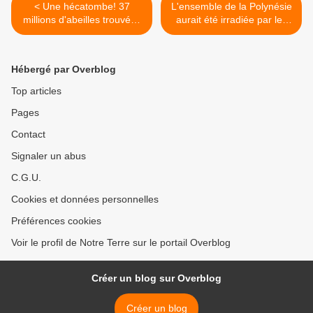
< Une hécatombe! 37
L'ensemble de la Polynésie
millions d'abeilles trouvées
aurait été irradiée par les
mortes en Ontario
essais nucléaires >
(Canada)
Hébergé par Overblog
Top articles
Pages
Contact
Signaler un abus
C.G.U.
Cookies et données personnelles
Préférences cookies
Voir le profil de Notre Terre sur le portail Overblog
Créer un blog sur Overblog
Créer un blog