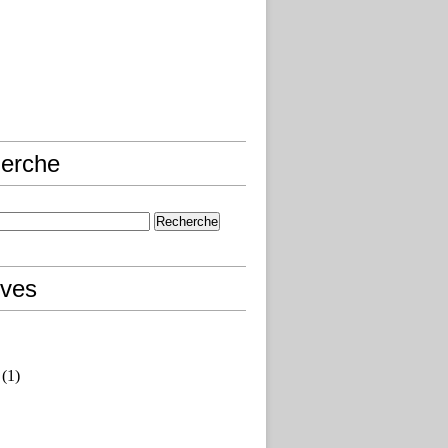
erche
ives
(1)