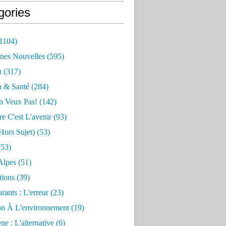
gories
1104)
nes Nouvelles
(595)
n
(317)
n & Santé
(284)
n Veux Pas!
(142)
re C'est L'avenir
(93)
hors Sujet)
(53)
53)
Alpes
(51)
tions
(39)
rants : L'erreur
(23)
on À L'environnement
(19)
e : L'alternative
(6)