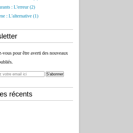
rants : L'erreur
(2)
e : L'alternative
(1)
letter
vous pour être averti des nouveaux
publiés.
les récents