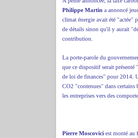
A peine annoncée, la taxe carbon
Philippe Martin
a annoncé jeud
climat énergie avait été "actée" 
de détails sinon qu'il y aurait "
contribution.
La porte-parole du gouverneme
que ce dispositif serait présent
de loi de finances" pour 2014. U
CO2 "contenues" dans certains bie
les entreprises vers des comport
Pierre Moscovici
est monté au f