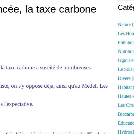
ncée, la taxe carbone
Caté
Nature
(
Les Bon
Pollutio
Nutritio
Ogm J'e
 la taxe carbone a suscité de nombreuses
Le Solai
Divers (
liste, on s'y oppose déja, ainsi qu'au Medef. Les
Habitat
(
Hautes-
s l'expectative.
Les Cita
Biocarbu
Educati
Hydrogèn