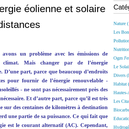
ergie éolienne et solaire
Caté
distances
Nature
(
Les Bon
Pollutio
Nutritio
 avons un problème avec les émissions de
Ogm J'e
 climat. Mais changer par de l’énergie
Le Solai
ile. D’une part, parce que beaucoup d’endroits
Divers (
es pour fournir de l’énergie renouvelable -
Habitat
(
nsoleillés - ne sont pas nécessairement près des
Hautes-
 nécessaire. Et d’autre part, parce qu’il est très
Les Cita
gie sur des centaines de kilomètres à destination
Biocarbu
perd une partie de sa puissance. Ce qui fait que
Educati
ie est le courant alternatif (AC). Cependant,
Hydrogèn