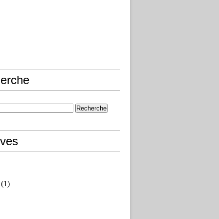
erche
ives
(1)