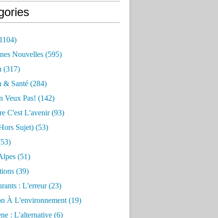
gories
1104)
nes Nouvelles
(595)
n
(317)
n & Santé
(284)
n Veux Pas!
(142)
re C'est L'avenir
(93)
hors Sujet)
(53)
53)
Alpes
(51)
tions
(39)
rants : L'erreur
(23)
on À L'environnement
(19)
e : L'alternative
(6)