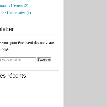
rants : L'erreur
(2)
e : L'alternative
(1)
letter
vous pour être averti des nouveaux
publiés.
les récents