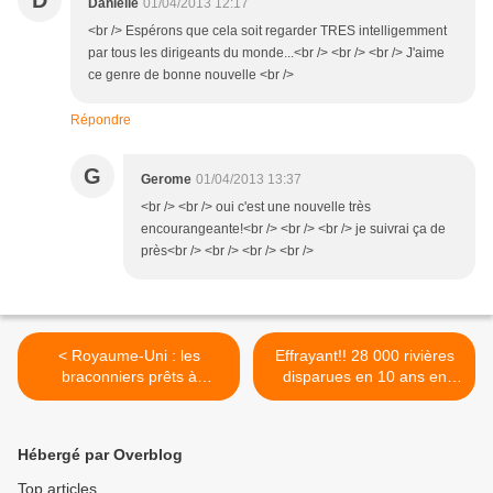
D
Danielle
01/04/2013 12:17
<br /> Espérons que cela soit regarder TRES intelligemment
par tous les dirigeants du monde...<br /> <br /> <br /> J'aime
ce genre de bonne nouvelle <br />
Répondre
G
Gerome
01/04/2013 13:37
<br /> <br /> oui c'est une nouvelle très
encourangeante!<br /> <br /> <br /> je suivrai ça de
près<br /> <br /> <br /> <br />
< Royaume-Uni : les
Effrayant!! 28 000 rivières
braconniers prêts à
disparues en 10 ans en
s’attaquer à des rhinocéros
Chine >
au sein même des zoos
Hébergé par Overblog
Top articles