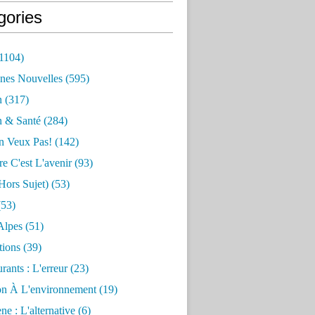
gories
1104)
nes Nouvelles
(595)
n
(317)
n & Santé
(284)
n Veux Pas!
(142)
re C'est L'avenir
(93)
hors Sujet)
(53)
53)
Alpes
(51)
tions
(39)
rants : L'erreur
(23)
on À L'environnement
(19)
e : L'alternative
(6)