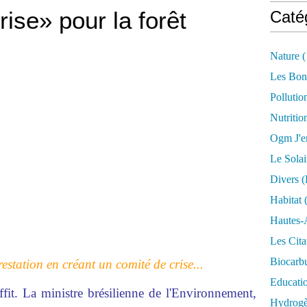
ise» pour la forêt
Caté
Nature
(
Les Bon
Pollutio
Nutritio
Ogm J'e
Le Solai
Divers (
Habitat
(
Hautes-
Les Cita
Biocarbu
estation en créant un comité de crise...
Educati
ffit. La ministre brésilienne de l'Environnement,
Hydrogèn