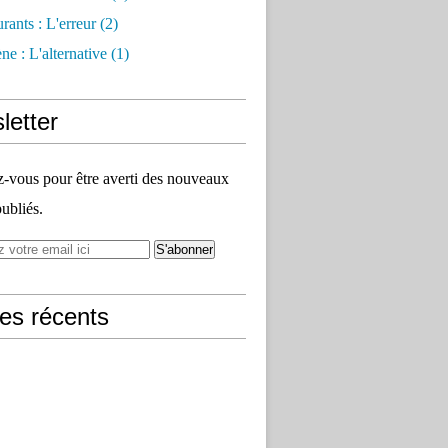
rants : L'erreur
(2)
e : L'alternative
(1)
letter
vous pour être averti des nouveaux
publiés.
les récents