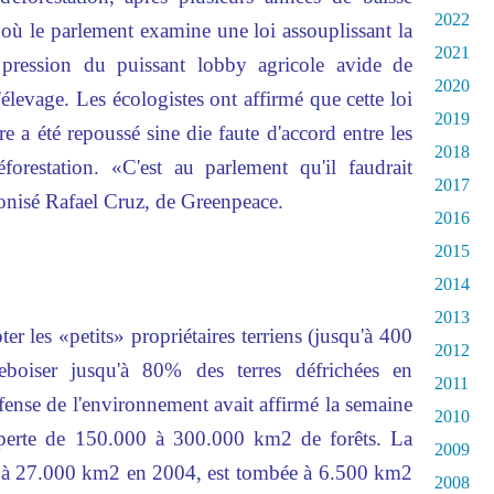
2022
 où le parlement examine une loi assouplissant la
2021
a pression du puissant lobby agricole avide de
2020
l'élevage. Les écologistes ont affirmé que cette loi
2019
re a été repoussé sine die faute d'accord entre les
2018
orestation. «C'est au parlement qu'il faudrait
2017
 ironisé Rafael Cruz, de Greenpeace.
2016
2015
2014
2013
er les «petits» propriétaires terriens (jusqu'à 400
2012
reboiser jusqu'à 80% des terres défrichées en
2011
ense de l'environnement avait affirmé la semaine
2010
e perte de 150.000 à 300.000 km2 de forêts. La
2009
né à 27.000 km2 en 2004, est tombée à 6.500 km2
2008