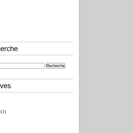
erche
ives
(1)