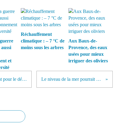
Réchauffement
guerre
climatique : – 7 °C de
Aux Baux-de-
 aussi
moins sous les arbres
Provence, des eaux
usées pour mieux
ent et
irriguer des oliviers
rsité
GDF Suez, Vinci et Areva s’allient pour le développement de l'éolien off-shore en France
Le niveau de la mer pourrait monter d'un mètre d'ici un siècle