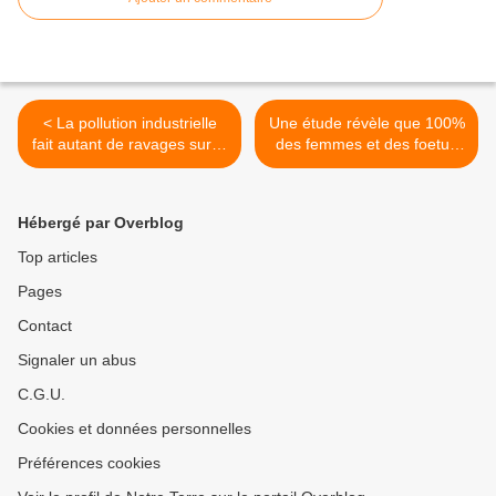
< La pollution industrielle
Une étude révèle que 100%
fait autant de ravages sur la
des femmes et des foetus
santé que le paludisme
sont contaminés avec des
composés OGM nocifs >
Hébergé par Overblog
Top articles
Pages
Contact
Signaler un abus
C.G.U.
Cookies et données personnelles
Préférences cookies