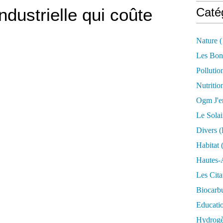
ndustrielle qui coûte
Caté
Nature
(
Les Bon
Pollutio
Nutritio
Ogm J'e
Le Solai
Divers (
Habitat
(
Hautes-
Les Cita
Biocarbu
Educati
Hydrogèn