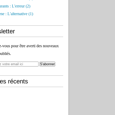
rants : L'erreur
(2)
e : L'alternative
(1)
letter
vous pour être averti des nouveaux
publiés.
les récents