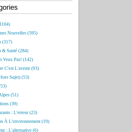
gories
1104)
nes Nouvelles
(595)
n
(317)
n & Santé
(284)
n Veux Pas!
(142)
re C'est L'avenir
(93)
hors Sujet)
(53)
53)
Alpes
(51)
tions
(39)
rants : L'erreur
(23)
on À L'environnement
(19)
e : L'alternative
(6)