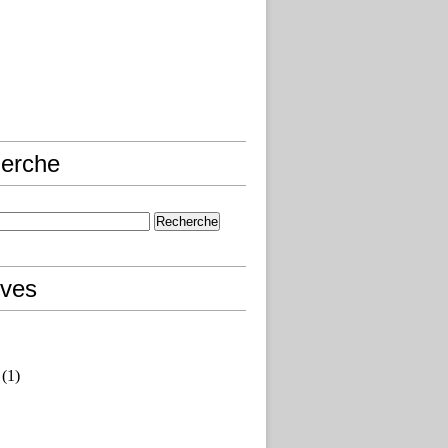
erche
ives
(1)