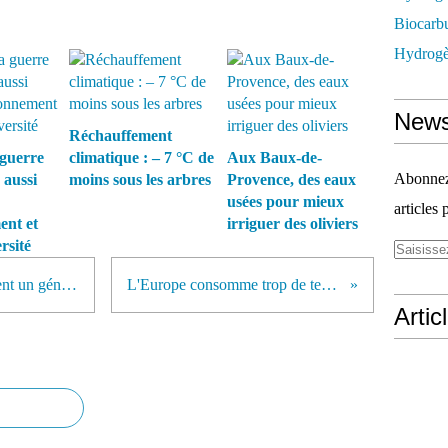
Biocarbu
Hydrogèn
News
Réchauffement
guerre
climatique : – 7 °C de
Aux Baux-de-
Abonnez-
 aussi
moins sous les arbres
Provence, des eaux
usées pour mieux
articles 
ent et
irriguer des oliviers
rsité
Nigeria : Des collégiennes inventent un générateur électrique qui carbure à l’urine
L'Europe consomme trop de terres pour nourrir ses habitants
Artic