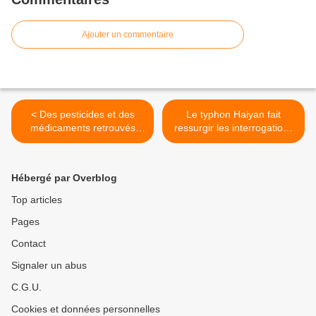
Ajouter un commentaire
< Des pesticides et des
Le typhon Haiyan fait
médicaments retrouvés
ressurgir les interrogations
dans 10% des bouteilles
sur le climat >
d’eau
Hébergé par Overblog
Top articles
Pages
Contact
Signaler un abus
C.G.U.
Cookies et données personnelles