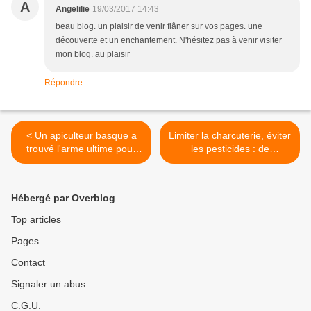
A
Angelilie
19/03/2017 14:43
beau blog. un plaisir de venir flâner sur vos pages. une
découverte et un enchantement. N'hésitez pas à venir visiter
mon blog. au plaisir
Répondre
< Un apiculteur basque a
Limiter la charcuterie, éviter
trouvé l'arme ultime pour
les pesticides : de
lutter contre le frelon
nouveaux repères
asiatique
alimentaires >
Hébergé par Overblog
Top articles
Pages
Contact
Signaler un abus
C.G.U.