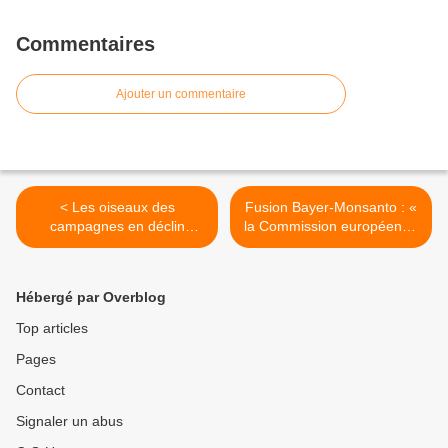
Commentaires
Ajouter un commentaire
< Les oiseaux des
Fusion Bayer-Monsanto : «
campagnes en déclin
la Commission européenne
"vertigineux", Muséum et
vient de donner naissance
CNRS sonnent l'alarme
à un monstre » >
Hébergé par Overblog
Top articles
Pages
Contact
Signaler un abus