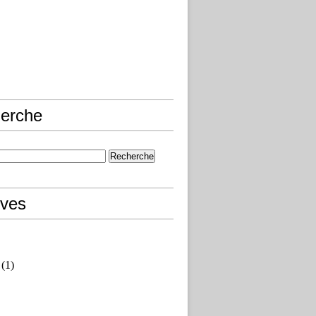
erche
ives
(1)