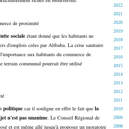
rticulièrement riches en biodiversité.
2022
2021
merce de proximité
2020
2019
lutte sociale
étant donné que les habitants ne
2018
ers d'emplois crées par Alibaba. La crise sanitaire
2017
 l'importance aux habitants du commerce de
2016
e terrain communal pourrait être utilisé
2015
2014
2013
2012
ité
2011
politique
la
st
car il souligne en effet le fait que
2010
ojet n'est pas unanime
. Le Conseil Régional de
2009
posé et est même allé jusqu'à proposer un moratoire
2008