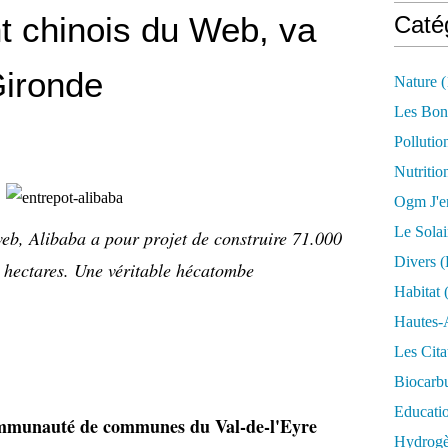
nt chinois du Web, va
Caté
Gironde
Nature
(
Les Bon
Pollutio
Nutritio
Ogm J'e
Le Solai
eb, Alibaba a pour projet de construire 71.000
Divers (
9 hectares. Une véritable hécatombe
Habitat
(
Hautes-
Les Cita
Biocarbu
Educati
communauté de communes du Val-de-l'Eyre
Hydrogèn