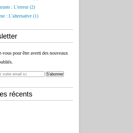
rants : L'erreur
(2)
e : L'alternative
(1)
letter
vous pour être averti des nouveaux
publiés.
les récents