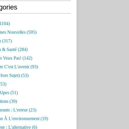
gories
1104)
nes Nouvelles
(595)
n
(317)
n & Santé
(284)
n Veux Pas!
(142)
re C'est L'avenir
(93)
hors Sujet)
(53)
53)
Alpes
(51)
tions
(39)
rants : L'erreur
(23)
on À L'environnement
(19)
e : L'alternative
(6)