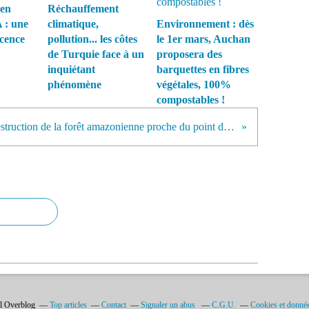
 en
Réchauffement
 : une
climatique,
Environnement : dès
écence
pollution... les côtes
le 1er mars, Auchan
de Turquie face à un
proposera des
inquiétant
barquettes en fibres
phénomène
végétales, 100%
compostables !
Brésil : la destruction de la forêt amazonienne proche du point de non-retour
il Overblog
Top articles
Contact
Signaler un abus
C.G.U.
Cookies et donnée