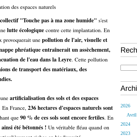
sation des espaces naturels
 collectif "Touche pas à ma zone humide"
s'est
lutte écologique
 une
contre cette implantation. En
pollution de l'air, visuelle et
ux provoquerait une
 nappe phréatique entraînerait un assèchement,
Rech
acuation de l'eau dans la Leyre
. Cette pollution
ions de transport des matériaux, des
ndies.
Arch
artificialisation des sols et des espaces
 une
2026
236 hectares d'espaces naturels sont
e. En France,
Avril
90 % de ces sols sont encore fertiles
chant que
. En
2024
 ainsi été bétonnés !
Un véritable fléau quand on
2023