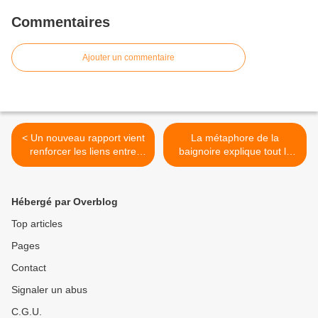
Commentaires
Ajouter un commentaire
< Un nouveau rapport vient
La métaphore de la
renforcer les liens entre
baignoire explique tout le
l’exposition aux pesticides
problème de la crise
et six maladies
climatique >
Hébergé par Overblog
Top articles
Pages
Contact
Signaler un abus
C.G.U.