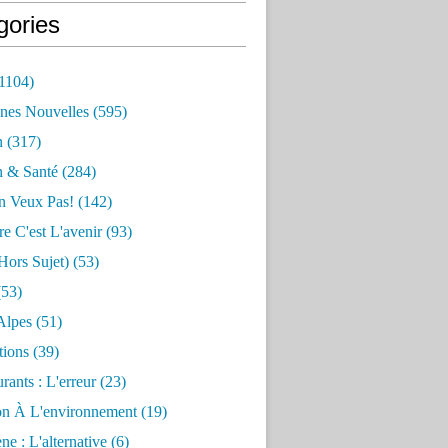
gories
1104)
nes Nouvelles
(595)
n
(317)
n & Santé
(284)
n Veux Pas!
(142)
re C'est L'avenir
(93)
hors Sujet)
(53)
53)
Alpes
(51)
tions
(39)
rants : L'erreur
(23)
on À L'environnement
(19)
e : L'alternative
(6)