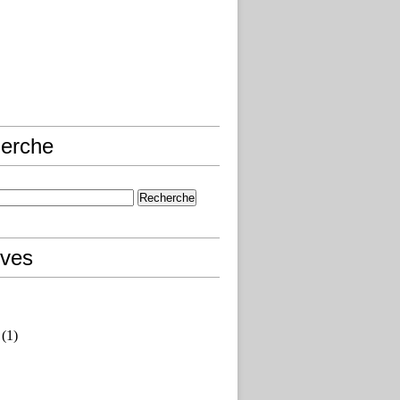
erche
ives
(1)