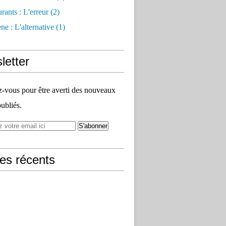
rants : L'erreur
(2)
e : L'alternative
(1)
letter
vous pour être averti des nouveaux
publiés.
les récents