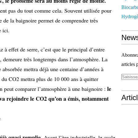
%, le problème sera au moins réglé de moitié.
Biocarbu
nt pas du tout comme cela. Souvent utilisée pour
Hydrogèn
e de la baignoire permet de comprendre très
 ici.
News
à effet de serre, c’est que le principal d’entre
Abonnez-
, demeure très longtemps dans l’atmosphère. La
articles 
te absorbée mettra déjà une centaine d’années à
 du CO2 mettra plus de 10 000 ans à quitter
le
on peut comparer l’atmosphère à une baignoire :
Artic
a rejoindre le CO2 qu’on a émis, notamment
e
éjà quasi remplie.
Avant l’ère industrielle, le cycle