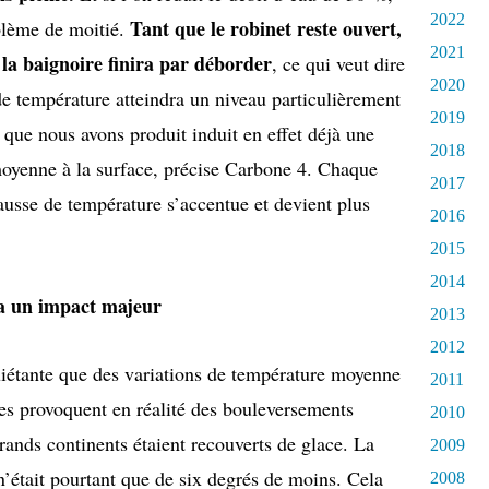
2022
Tant que le robinet reste ouvert,
oblème de moitié.
2021
 la baignoire finira par déborder
, ce qui veut dire
2020
e température atteindra un niveau particulièrement
2019
que nous avons produit induit en effet déjà une
2018
oyenne à la surface, précise Carbone 4. Chaque
2017
ausse de température s’accentue et devient plus
2016
2015
2014
ra un impact majeur
2013
2012
quiétante que des variations de température moyenne
2011
es provoquent en réalité des bouleversements
2010
grands continents étaient recouverts de glace. La
2009
’était pourtant que de six degrés de moins. Cela
2008