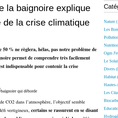
 la baignoire explique
Caté
 de la crise climatique
Nature
(
Les Bon
Pollutio
Nutritio
e 50 % ne règlera, hélas, pas notre problème de
Ogm J'e
gnoire permet de comprendre très facilement
Le Solai
st indispensable pour contenir la crise
Divers (
Habitat
(
Hautes-
Les Cita
Biocarbu
de CO2 dans l’atmosphère, l’objectif semble
Educati
certains se rassurent en se disant
défi vertigineux,
Hydrogèn