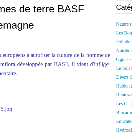
mes de terre BASF
Caté
llemagne
Nature
(
Les Bon
Pollutio
Nutritio
ats européens à autoriser la culture de la pomme de
Ogm J'e
mflora développée par BASF, il vient d'infliger
Le Solai
entaire.
Divers (
Habitat
(
Hautes-
Les Cita
Biocarbu
Educati
Hydrogèn