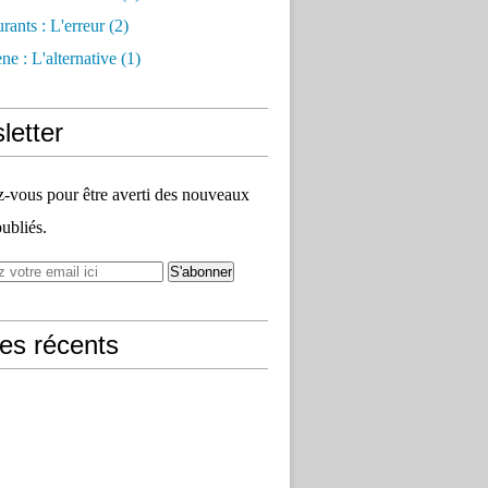
rants : L'erreur
(2)
e : L'alternative
(1)
letter
vous pour être averti des nouveaux
publiés.
les récents