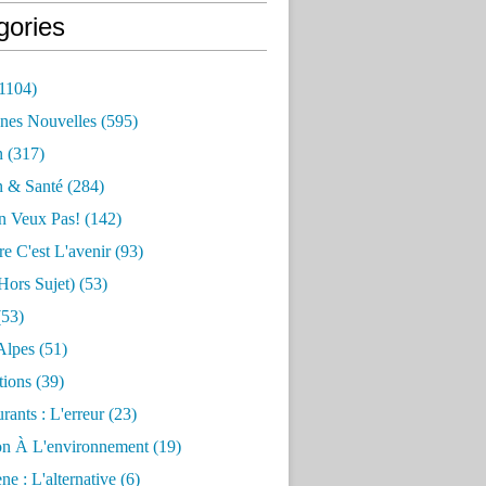
gories
1104)
nes Nouvelles
(595)
n
(317)
n & Santé
(284)
n Veux Pas!
(142)
re C'est L'avenir
(93)
hors Sujet)
(53)
53)
Alpes
(51)
tions
(39)
rants : L'erreur
(23)
on À L'environnement
(19)
e : L'alternative
(6)