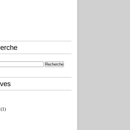
erche
ives
(1)