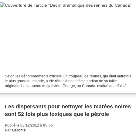
Selon les dénombrements officiels, un troupeau de rennes, qui était autrefois
le plus grand du monde, a été réduit à une infime portion de sa taille
originale. Le troupeau de la rivière George, au Canada, évalué autrefois à 8
à 900 000 têtes, n’en comptait...
Les dispersants pour nettoyer les marées noires
sont 52 fois plus toxiques que le pétrole
Publié le 03/12/2012 à 05:06
Par
Gerome