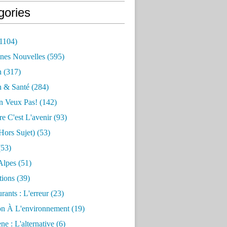
gories
1104)
nes Nouvelles
(595)
n
(317)
n & Santé
(284)
n Veux Pas!
(142)
re C'est L'avenir
(93)
hors Sujet)
(53)
53)
Alpes
(51)
tions
(39)
rants : L'erreur
(23)
on À L'environnement
(19)
e : L'alternative
(6)