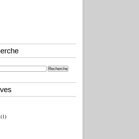
erche
ives
(1)