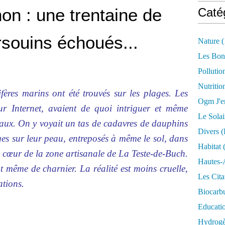
on : une trentaine de
Caté
souins échoués...
Nature
(
Les Bon
Pollutio
Nutritio
ères marins ont été trouvés sur les plages. Les
Ogm J'e
sur Internet, avaient de quoi intriguer et même
Le Solai
maux. On y voyait un tas de cadavres de dauphins
Divers (
ges sur leur peau, entreposés à même le sol, dans
Habitat
(
u cœur de la zone artisanale de La Teste-de-Buch.
Hautes-
 même de charnier. La réalité est moins cruelle,
Les Cita
ations.
Biocarbu
Educati
Hydrogèn