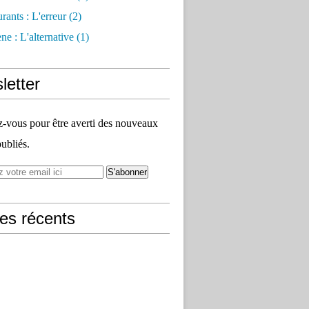
rants : L'erreur
(2)
e : L'alternative
(1)
letter
vous pour être averti des nouveaux
publiés.
les récents