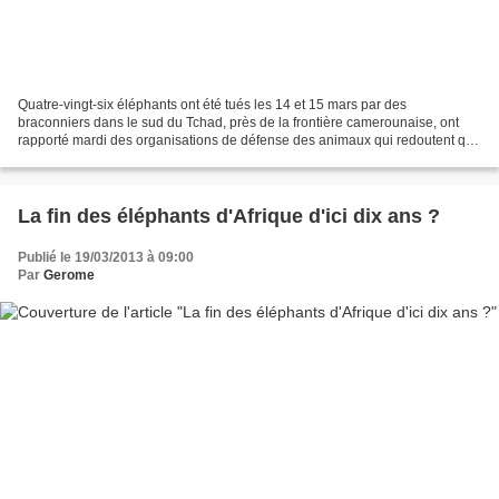
Quatre-vingt-six éléphants ont été tués les 14 et 15 mars par des
braconniers dans le sud du Tchad, près de la frontière camerounaise, ont
rapporté mardi des organisations de défense des animaux qui redoutent que
ce genre de massacres n'aboutisse à l'éradication...
La fin des éléphants d'Afrique d'ici dix ans ?
Publié le 19/03/2013 à 09:00
Par
Gerome