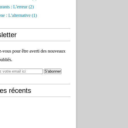
rants : L'erreur
(2)
e : L'alternative
(1)
letter
vous pour être averti des nouveaux
publiés.
les récents