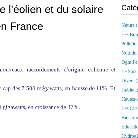
 l'éolien et du solaire
Caté
en France
Nature
(
Les Bon
Pollutio
Nutritio
Ogm J'e
 nouveaux raccordements d'origine éolienne et
Le Solai
Divers (
i le cap des 7.500 mégawatts, en hausse de 11%. Et
Habitat
(
Hautes-
4 gigawatts, en croissance de 37%.
Les Cita
Biocarbu
Educati
Hydrogèn