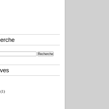
erche
ives
(1)