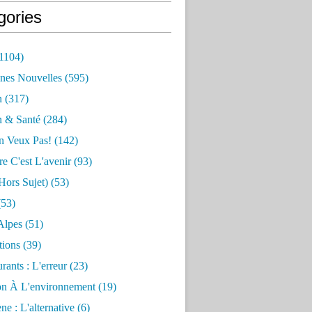
gories
1104)
nes Nouvelles
(595)
n
(317)
n & Santé
(284)
n Veux Pas!
(142)
re C'est L'avenir
(93)
hors Sujet)
(53)
53)
Alpes
(51)
tions
(39)
rants : L'erreur
(23)
on À L'environnement
(19)
e : L'alternative
(6)