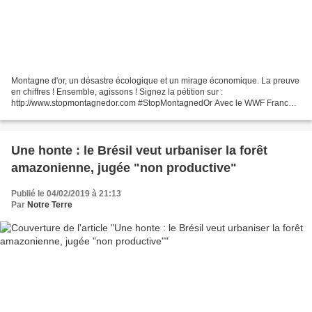
Montagne d'or, un désastre écologique et un mirage économique. La preuve
en chiffres ! Ensemble, agissons ! Signez la pétition sur :
http://www.stopmontagnedor.com #StopMontagnedOr Avec le WWF France,
dites "STOP" au projet "Montagne d'Or" #StopMontagnedOr...
Une honte : le Brésil veut urbaniser la forêt
amazonienne, jugée "non productive"
Publié le 04/02/2019 à 21:13
Par
Notre Terre