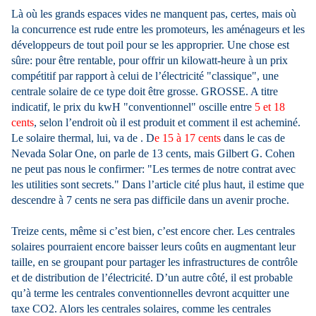
Là où les grands espaces vides ne manquent pas, certes, mais où
la concurrence est rude entre les promoteurs, les aménageurs et les
développeurs de tout poil pour se les approprier. Une chose est
sûre: pour être rentable, pour offrir un kilowatt-heure à un prix
compétitif par rapport à celui de l’électricité "classique", une
centrale solaire de ce type doit être grosse. GROSSE. A titre
indicatif, le prix du kwH "conventionnel" oscille entre
5 et 18
cents
, selon l’endroit où il est produit et comment il est acheminé.
Le solaire thermal, lui, va de . D
e 15 à 17 cents
d
ans le cas de
Nevada Solar One, on parle de 13 cents, mais Gilbert G. Cohen
ne peut pas nous le confirmer: "Les termes de notre contrat avec
les utilities sont secrets." Dans l’article cité plus haut, il estime que
descendre à 7 cents ne sera pas difficile dans un avenir proche.
Treize cents, même si c’est bien, c’est encore cher. Les centrales
solaires pourraient encore baisser leurs coûts en augmentant leur
taille, en se groupant pour partager les infrastructures de contrôle
et de distribution de l’électricité. D’un autre côté, il est probable
qu’à terme les centrales conventionnelles devront acquitter une
taxe CO2. Alors les centrales solaires, comme les centrales