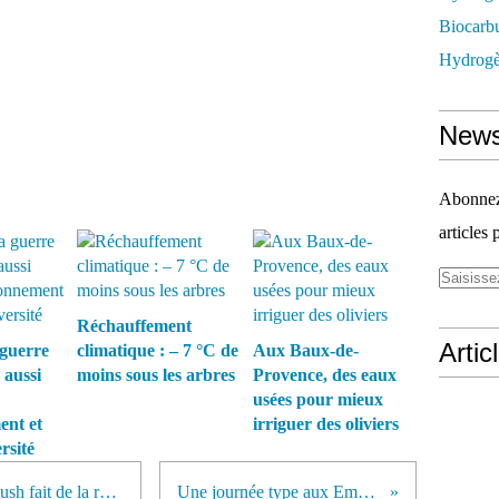
Biocarbu
Hydrogèn
News
Abonnez-
articles 
Réchauffement
Artic
guerre
climatique : – 7 °C de
Aux Baux-de-
 aussi
moins sous les arbres
Provence, des eaux
usées pour mieux
ent et
irriguer des oliviers
rsité
Le Nevada joue la carte solaire, Bush fait de la résistance
Une journée type aux Eméyères