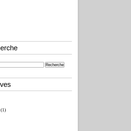
erche
ives
(1)