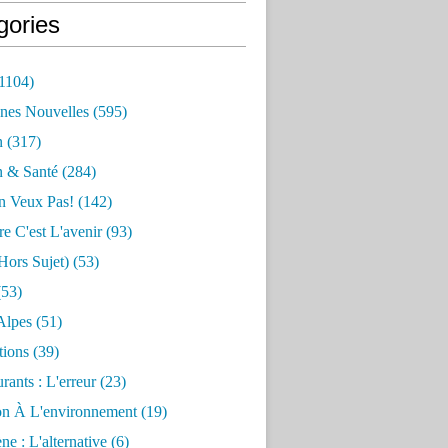
gories
1104)
nes Nouvelles
(595)
n
(317)
n & Santé
(284)
n Veux Pas!
(142)
re C'est L'avenir
(93)
hors Sujet)
(53)
53)
Alpes
(51)
tions
(39)
rants : L'erreur
(23)
on À L'environnement
(19)
e : L'alternative
(6)