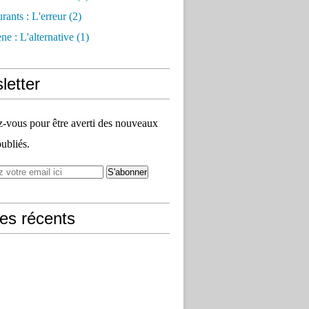
rants : L'erreur
(2)
e : L'alternative
(1)
letter
vous pour être averti des nouveaux
publiés.
les récents