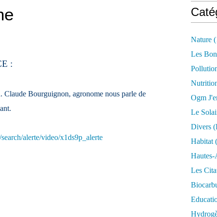
ne
Caté
Nature
(
Les Bon
E :
Pollutio
Nutritio
n. Claude Bourguignon, agronome nous parle de
Ogm J'e
iant.
Le Solai
Divers (
search/alerte/video/x1ds9p_alerte
Habitat
(
Hautes-
Les Cita
Biocarbu
Educati
Hydrogèn