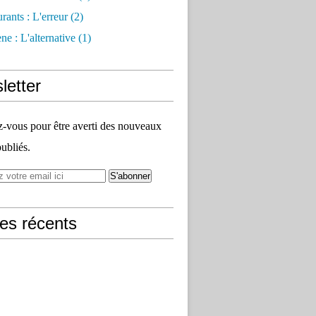
rants : L'erreur
(2)
e : L'alternative
(1)
letter
vous pour être averti des nouveaux
publiés.
les récents