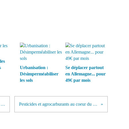
les
s
Urbanisation :
Se déplacer partout
Désimperméabiliser
en Allemagne... pour
les sols
49€ par mois
Bienvenue sur Terre : une planète à la dérive
Pesticides et agrocarburants au coeur du débat public