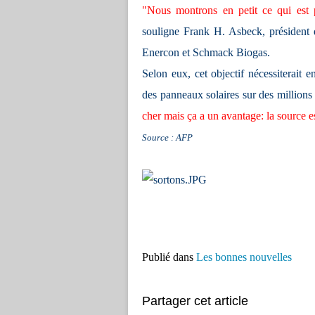
"Nous montrons en petit ce qui est 
souligne Frank H. Asbeck, président de
Enercon et Schmack Biogas.
Selon eux, cet objectif nécessiterait 
des panneaux solaires sur des millions d
cher mais ça a un avantage: la source es
Source : AFP
Publié dans
Les bonnes nouvelles
Partager cet article