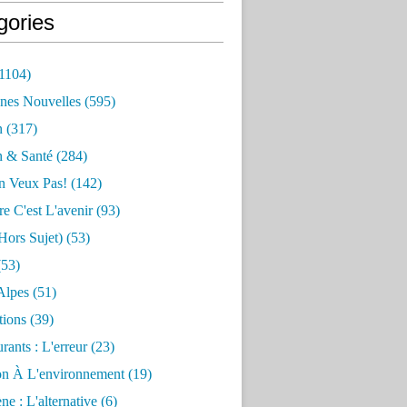
gories
1104)
nes Nouvelles
(595)
n
(317)
n & Santé
(284)
n Veux Pas!
(142)
re C'est L'avenir
(93)
hors Sujet)
(53)
53)
Alpes
(51)
tions
(39)
rants : L'erreur
(23)
on À L'environnement
(19)
e : L'alternative
(6)