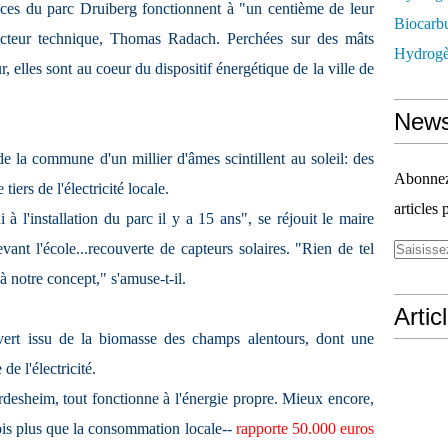
ices du parc Druiberg fonctionnent à "un centième de leur
Biocarbu
ecteur technique, Thomas Radach. Perchées sur des mâts
Hydrogèn
, elles sont au coeur du dispositif énergétique de la ville de
News
de la commune d'un millier d'âmes scintillent au soleil: des
Abonnez-
iers de l'électricité locale.
articles 
 l'installation du parc il y a 15 ans", se réjouit le maire
ant l'école...recouverte de capteurs solaires. "Rien de tel
à notre concept," s'amuse-t-il.
Artic
vert issu de la biomasse des champs alentours, dont une
de l'électricité.
ardesheim, tout fonctionne à l'énergie propre. Mieux encore,
fois plus que la consommation locale--
rapporte 50.000 euros