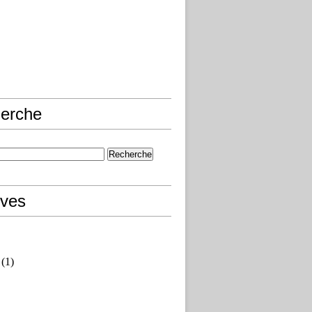
erche
ives
(1)