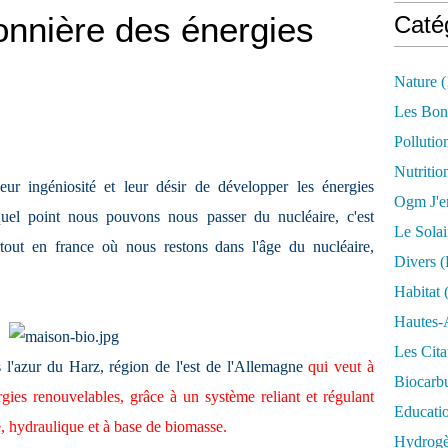
onnière des énergies
Caté
Nature
(
Les Bon
Pollutio
Nutritio
ur ingéniosité et leur désir de développer les énergies
Ogm J'e
quel point nous pouvons nous passer du nucléaire, c'est
Le Solai
tout en france où nous restons dans l'âge du nucléaire,
Divers (
Habitat
(
Hautes-
Les Cita
 l'azur du Harz, région de l'est de l'Allemagne
qui veut à
Biocarbu
gies renouvelables, grâce à un système reliant et régulant
Educati
e, hydraulique et à base de biomasse.
Hydrogèn