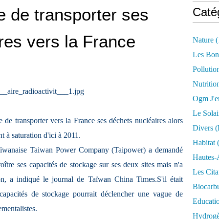
 de transporter ses
Caté
res vers la France
Nature
(
Les Bon
Pollutio
Nutritio
Ogm J'e
Le Solai
e transporter vers la France ses déchets nucléaires alors
Divers (
t à saturation d'ici à 2011.
Habitat
(
e taïwanaise Taiwan Power Company (Taipower) a demandé
Hautes-
roître ses capacités de stockage sur ses deux sites mais n'a
Les Cita
on, a indiqué le journal de Taïwan China Times.S'il était
Biocarbu
 capacités de stockage pourrait déclencher une vague de
Educati
mentalistes.
Hydrogèn