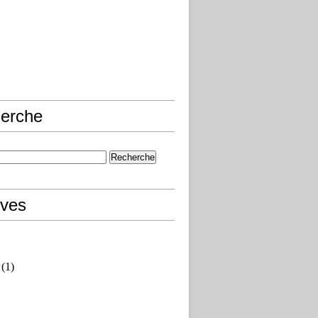
erche
ives
(1)