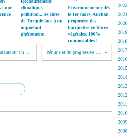
 en
Réchauffement
2022
 : une
climatique,
Environnement : dès
écence
pollution... les côtes
le 1er mars, Auchan
2021
de Turquie face à un
proposera des
2020
inquiétant
barquettes en fibres
2019
phénomène
végétales, 100%
compostables !
2018
2017
Virgin va tester l'usage de biocarburants sur un vol transatlantique
Pénurie et fin progressive de l'uranium
2016
2015
2014
2013
2012
2011
2010
2009
2008