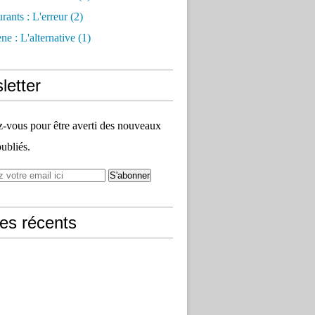
rants : L'erreur
(2)
e : L'alternative
(1)
letter
vous pour être averti des nouveaux
publiés.
les récents