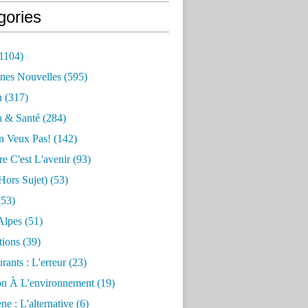
gories
1104)
nes Nouvelles
(595)
n
(317)
n & Santé
(284)
n Veux Pas!
(142)
re C'est L'avenir
(93)
hors Sujet)
(53)
53)
Alpes
(51)
tions
(39)
rants : L'erreur
(23)
on À L'environnement
(19)
e : L'alternative
(6)