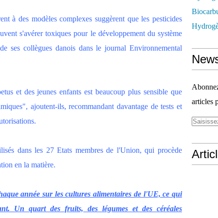
Biocarbu
rent à des modèles complexes suggèrent que les pesticides
Hydrogèn
peuvent s'avérer toxiques pour le développement du système
de ses collègues danois dans le journal Environnemental
News
Abonnez-
tus et des jeunes enfants est beaucoup plus sensible que
articles 
imiques", ajoutent-ils, recommandant davantage de tests et
utorisations.
tilisés dans les 27 Etats membres de l'Union, qui procède
Artic
tion en la matière.
haque année sur les cultures alimentaires de l'UE, ce qui
nt. Un quart des fruits, des légumes et des céréales