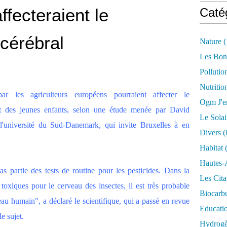
ffecteraient le
Caté
cérébral
Nature
(
Les Bon
Pollutio
Nutritio
ar les agriculteurs européens pourraient affecter le
Ogm J'e
et des jeunes enfants, selon une étude menée par David
Le Solai
l'université du Sud-Danemark, qui invite Bruxelles à en
Divers (
Habitat
(
Hautes-
as partie des tests de routine pour les pesticides. Dans la
Les Cita
oxiques pour le cerveau des insectes, il est très probable
Biocarbu
eau humain", a déclaré le scientifique, qui a passé en revue
Educati
e sujet.
Hydrogèn