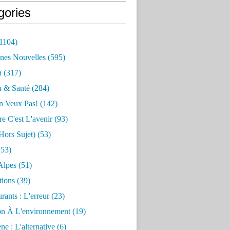
gories
1104)
nes Nouvelles
(595)
n
(317)
n & Santé
(284)
n Veux Pas!
(142)
re C'est L'avenir
(93)
hors Sujet)
(53)
53)
Alpes
(51)
tions
(39)
rants : L'erreur
(23)
on À L'environnement
(19)
e : L'alternative
(6)