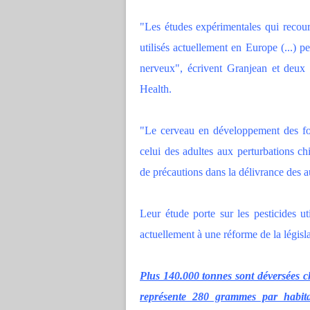
"Les études expérimentales qui recou
utilisés actuellement en Europe (...) 
nerveux", écrivent Granjean et deux 
Health.
"Le cerveau en développement des foe
celui des adultes aux perturbations ch
de précautions dans la délivrance des a
Leur étude porte sur les pesticides u
actuellement à une réforme de la législa
Plus 140.000 tonnes sont déversées c
représente 280 grammes par habita