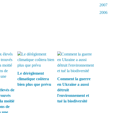
2007
2006
Le dérèglement
climatique coûtera
Comment la guerre
bien plus que prévu
en Ukraine a aussi
élevés de
détruit
rouvés
l'environnement et
la moitié
tué la biodiversité
ons de
n une