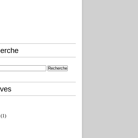
erche
ives
(1)