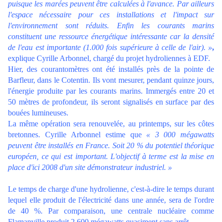
puisque les marées peuvent être calculées à l'avance. Par ailleurs
l'espace nécessaire pour ces installations et l'impact sur
l'environnement sont réduits. Enfin l
es courants marins
constituent une ressource énergétique intéressante car la densité
de l'eau est importante (1.000 fois supérieure à celle de l'air).
»
,
explique Cyrille Arbonnel, chargé du projet hydroliennes à EDF.
Hier, des courantomètres ont été installés près de la pointe de
Barfleur, dans le Cotentin. Ils vont mesurer, pendant quinze jours,
l'énergie produite par les courants marins.
Immergés entre 20 et
50 mètres de profondeur, ils seront signalisés en surface par des
bouées lumineuses.
La même opération sera renouvelée, au printemps, sur les côtes
bretonnes. Cyrille Arbonnel estime que
« 3 000 mégawatts
peuvent être installés en France. Soit 20 % du potentiel théorique
européen, ce qui est important.
L'objectif à terme est la mise en
place d'ici 2008 d'un site démonstrateur industriel.
»
Le temps de charge d'une hydrolienne, c'est-à-dire le temps durant
lequel elle produit de l'électricité dans une année, sera de l'ordre
de 40 %. Par comparaison, une centrale nucléaire comme
Flamanville produit 2 600 mégawatts quasiment sans arrêt.