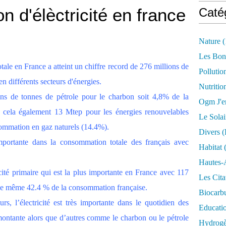
 d'élèctricité en france
Caté
Nature
(
Les Bon
ale en France a atteint un chiffre record de 276 millions de
Pollutio
en différents secteurs d'énergies.
Nutritio
ns de tonnes de pétrole pour le charbon soit 4,8% de la
Ogm J'e
 à cela également 13 Mtep pour les énergies renouvelables
Le Solai
ommation en gaz naturels (14.4%).
Divers (
mportante dans la consommation totale des français avec
Habitat
(
Hautes-
ité primaire qui est la plus importante en France avec 117
Les Cita
t de même 42.4 % de la consommation française.
Biocarbu
, l’électricité est très importante dans le quotidien des
Educati
montante alors que d’autres comme le charbon ou le pétrole
Hydrogèn