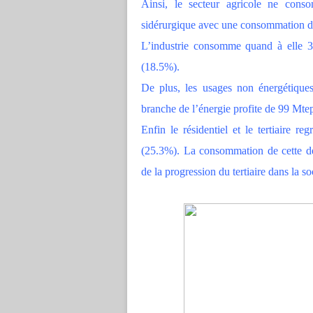
Ainsi, le secteur agricole ne con
sidérurgique avec une consommation d
L’industrie consomme quand à elle 3
(18.5%).
De plus, les usages non énergétique
branche de l’énergie profite de 99 Mte
Enfin le résidentiel et le tertiaire
(25.3%). La consommation de cette de
de la progression du tertiaire dans la so