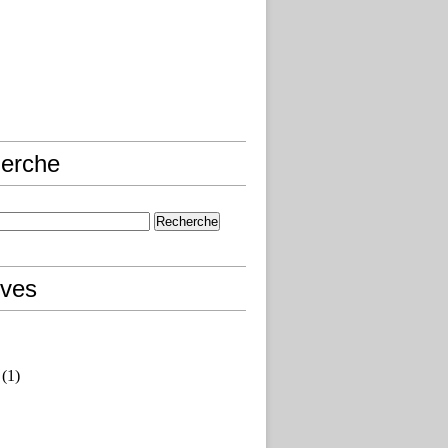
erche
ives
(1)