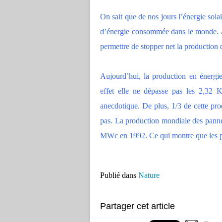
On sait que de nos jours l’énergie solai
d’énergie consommée dans le monde. Ai
permettre de stopper net la production 
Aujourd’hui, la production en énergi
effet elle ne dépasse pas les 2,32 
anecdotique. De plus, 1/3 de cette pro
pas. La production mondiale des panne
MWc en 1992. Ce qui montre que les pan
Publié dans
Nature
Partager cet article