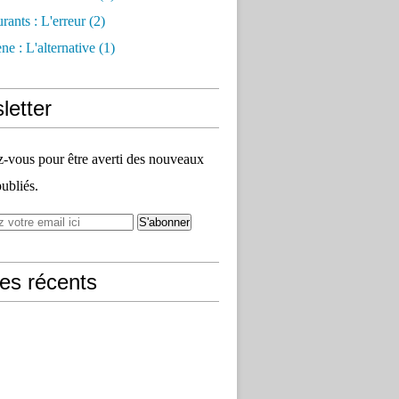
rants : L'erreur
(2)
e : L'alternative
(1)
letter
vous pour être averti des nouveaux
publiés.
les récents