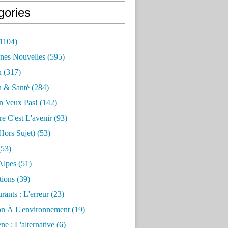
gories
1104)
nes Nouvelles
(595)
n
(317)
n & Santé
(284)
n Veux Pas!
(142)
re C'est L'avenir
(93)
hors Sujet)
(53)
53)
Alpes
(51)
tions
(39)
rants : L'erreur
(23)
on À L'environnement
(19)
e : L'alternative
(6)