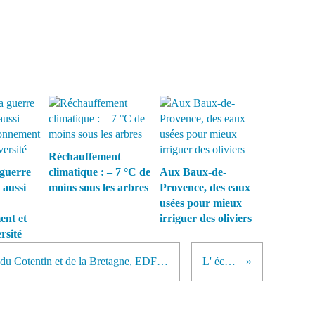
Réchauffement
guerre
climatique : – 7 °C de
Aux Baux-de-
 aussi
moins sous les arbres
Provence, des eaux
usées pour mieux
ent et
irriguer des oliviers
rsité
Un projet d'hydroliennes au large du Cotentin et de la Bretagne, EDF s'intéresse aux courants marins.
L' écovillage