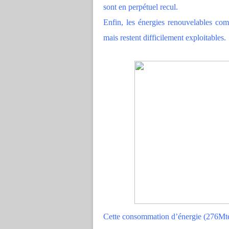
sont en perpétuel recul.
Enfin, les énergies renouvelables com
mais restent difficilement exploitables.
Cette consommation d’énergie (276Mtep)