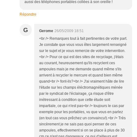
aussi des téléphones portables collées à son oreille !
Répondre
G
Gerome
26/05/2009 18:51
<br /> Remarques tout à fait pertinentes de votre part.
Je constate que vous vous êtes largement renseigné
sur le sujet et je vous remercie de votre intervention.
<br /> Pour ce qui est des sites de recyclage, j'étais
au courant, heureusement qu'ils recyclent ces
ampoules mais je me demande quand même s'ils
arrivent à recycler le mercure et quand bien même
quand<br /> font-ils?<br /> J'ai vraiment hâte de lire
l'étude sur les champs éléctromagnétiques ménée
par le syndicat de l'éclairage, ça risque d'être
inétressant à condition que cette étude soit
impartiale, ce qui n'est pas<br /> toujours le cas par
exemple pour les portables, vu que vous en parlez
(en tout cas vous prêchez un convaincu!).<br /> Très
sincèrement je ne sais pas quoi penser de ces
ampoules, effectivement si on se place à plus de 30
cm ce n'est pas dangereux, ce qui d'ailleurs est