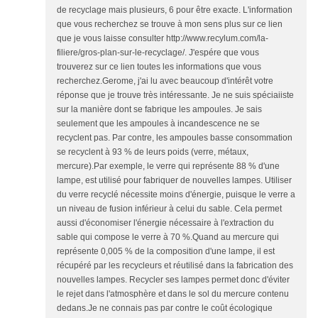
de recyclage mais plusieurs, 6 pour être exacte. L'information
que vous recherchez se trouve à mon sens plus sur ce lien
que je vous laisse consulter http://www.recylum.com/la-
filiere/gros-plan-sur-le-recyclage/. J'espére que vous
trouverez sur ce lien toutes les informations que vous
recherchez.Gerome, j'ai lu avec beaucoup d'intérêt votre
réponse que je trouve très intéressante. Je ne suis spéciaiiste
sur la manière dont se fabrique les ampoules. Je sais
seulement que les ampoules à incandescence ne se
recyclent pas. Par contre, les ampoules basse consommation
se recyclent à 93 % de leurs poids (verre, métaux,
mercure).Par exemple, le verre qui représente 88 % d'une
lampe, est utilisé pour fabriquer de nouvelles lampes. Utiliser
du verre recyclé nécessite moins d'énergie, puisque le verre a
un niveau de fusion inférieur à celui du sable. Cela permet
aussi d'économiser l'énergie nécessaire à l'extraction du
sable qui compose le verre à 70 %.Quand au mercure qui
représente 0,005 % de la composition d'une lampe, il est
récupéré par les recycleurs et réutilisé dans la fabrication des
nouvelles lampes. Recycler ses lampes permet donc d'éviter
le rejet dans l'atmosphère et dans le sol du mercure contenu
dedans.Je ne connais pas par contre le coût écologique