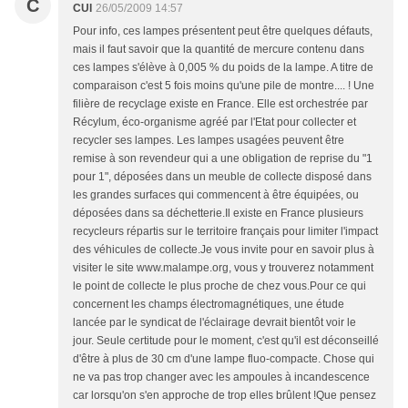
C
CUI
26/05/2009 14:57
Pour info, ces lampes présentent peut être quelques défauts,
mais il faut savoir que la quantité de mercure contenu dans
ces lampes s'élève à 0,005 % du poids de la lampe. A titre de
comparaison c'est 5 fois moins qu'une pile de montre.... ! Une
filière de recyclage existe en France. Elle est orchestrée par
Récylum, éco-organisme agréé par l'Etat pour collecter et
recycler ses lampes. Les lampes usagées peuvent être
remise à son revendeur qui a une obligation de reprise du "1
pour 1", déposées dans un meuble de collecte disposé dans
les grandes surfaces qui commencent à être équipées, ou
déposées dans sa déchetterie.Il existe en France plusieurs
recycleurs répartis sur le territoire français pour limiter l'impact
des véhicules de collecte.Je vous invite pour en savoir plus à
visiter le site www.malampe.org, vous y trouverez notamment
le point de collecte le plus proche de chez vous.Pour ce qui
concernent les champs électromagnétiques, une étude
lancée par le syndicat de l'éclairage devrait bientôt voir le
jour. Seule certitude pour le moment, c'est qu'il est déconseillé
d'être à plus de 30 cm d'une lampe fluo-compacte. Chose qui
ne va pas trop changer avec les ampoules à incandescence
car lorsqu'on s'en approche de trop elles brûlent !Que pensez