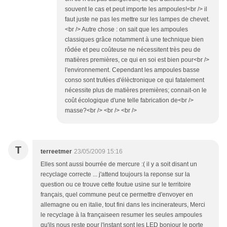
souvent le cas et peut importe les ampoules!<br /> il
faut juste ne pas les mettre sur les lampes de chevet.
<br /> Autre chose : on sait que les ampoules
classiques grâce notamment à une technique bien
rôdée et peu coûteuse ne nécessitent très peu de
matières premières, ce qui en soi est bien pour<br />
l'environnement. Cependant les ampoules basse
conso sont trufées d'élèctronique ce qui fatalement
nécessite plus de matières premières; connait-on le
coût écologique d'une telle fabrication de<br />
masse?<br /> <br /> <br />
T
terreetmer
23/05/2009 15:16
Elles sont aussi bourrée de mercure :( il y a soit disant un
recyclage correcte ... j'attend toujours la reponse sur la
question ou ce trouve cette foutue usine sur le territoire
français, quel commune peut ce permettre d'envoyer en
allemagne ou en italie, tout fini dans les incinerateurs, Merci
le recyclage à la françaiseen resumer les seules ampoules
qu'ils nous reste pour l'instant sont les LED bonjour le porte