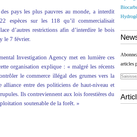
Biocarbu
n des pays les plus pauvres au monde, a interdit
Hydrogèn
22 espèces sur les 118 qu’il commercialisait
ace d’autres restrictions afin d’interdire le bois
News
y le 7 février.
Abonnez-
ental Investigation Agency met en lumière ces
articles 
 cette organisation explique : « malgré les récents
ntrôler le commerce illégal des grumes vers la
 alliance entre des politiciens de haut-niveau et
upules. Ils contreviennent aux lois forestières du
Artic
loitation soutenable de la forêt. »