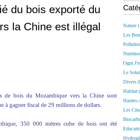
ié du bois exporté du
Caté
 la Chine est illégal
Nature
(
Les Bon
Pollutio
Nutritio
Ogm J'e
Le Solai
Divers (
Habitat
(
ns de bois du Mozambique vers la Chine sont
Hautes-
ue à gagner fiscal de 29 millions de dollars.
Les Cita
Biocarbu
bique, 350 000 mètres cube de bois ont été
Educati
Hydrogèn