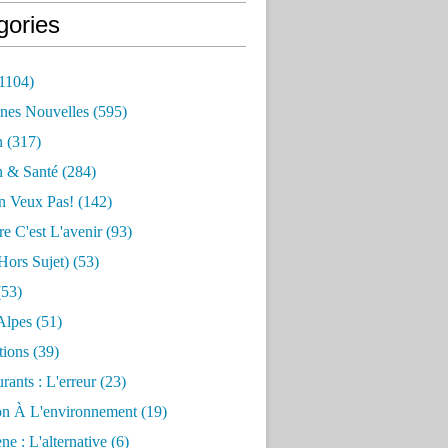
gories
1104)
nes Nouvelles
(595)
n
(317)
n & Santé
(284)
n Veux Pas!
(142)
re C'est L'avenir
(93)
hors Sujet)
(53)
53)
Alpes
(51)
tions
(39)
rants : L'erreur
(23)
on À L'environnement
(19)
e : L'alternative
(6)