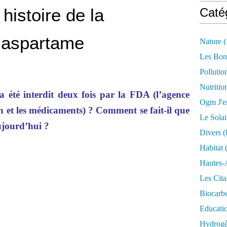
histoire de la
Caté
l’aspartame
Nature
(
Les Bon
Pollutio
Nutritio
a été interdit deux fois par la FDA (l’agence
Ogm J'e
n et les médicaments) ? Comment se fait-il que
Le Solai
ujourd’hui ?
Divers (
Habitat
(
Hautes-
Les Cita
Biocarbu
Educati
Hydrogèn