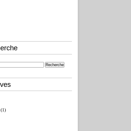
erche
ives
(1)