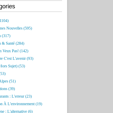
gories
1104)
nes Nouvelles
(595)
n
(317)
n & Santé
(284)
n Veux Pas!
(142)
re C'est L'avenir
(93)
hors Sujet)
(53)
53)
Alpes
(51)
tions
(39)
rants : L'erreur
(23)
on À L'environnement
(19)
e : L'alternative
(6)