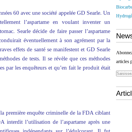
Biocarbu
nées 60 avec une société appelée GD Searle. Un
Hydrogèn
ntellement l’aspartame en voulant inventer un
stomac. Searle décide de faire passer l’aspartame
News
conduirait éventuellement à son agrément par la
aves effets de santé se manifestent et GD Searle
Abonnez-
 méthodes de tests. Il se révèle que ces méthodes
articles 
es par les enquêteurs et qu’en fait le produit était
Artic
la première enquête criminelle de la FDA ciblant
 interdit l’utilisation de l’aspartame après une
ntifiques indépendants sur l’édulcorant. Il fut