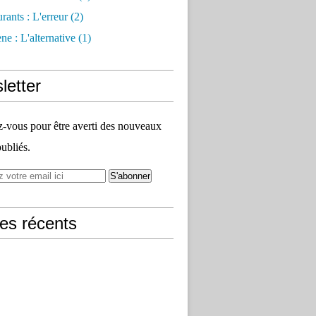
rants : L'erreur
(2)
e : L'alternative
(1)
letter
vous pour être averti des nouveaux
publiés.
les récents