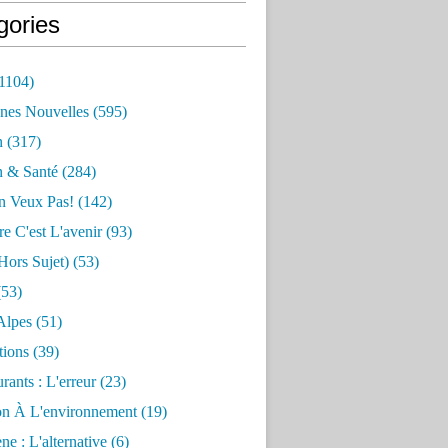
gories
1104)
nes Nouvelles
(595)
n
(317)
n & Santé
(284)
n Veux Pas!
(142)
re C'est L'avenir
(93)
hors Sujet)
(53)
53)
Alpes
(51)
tions
(39)
rants : L'erreur
(23)
on À L'environnement
(19)
e : L'alternative
(6)