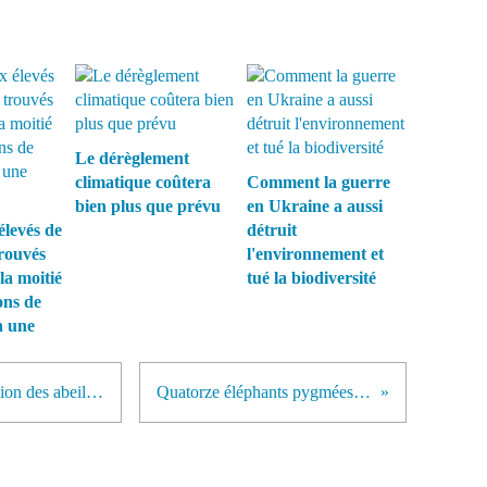
Le dérèglement
climatique coûtera
Comment la guerre
bien plus que prévu
en Ukraine a aussi
élevés de
détruit
rouvés
l'environnement et
la moitié
tué la biodiversité
ons de
n une
France: Le phénomène de disparition des abeilles prend un tour dramatique
Quatorze éléphants pygmées morts empoisonnés