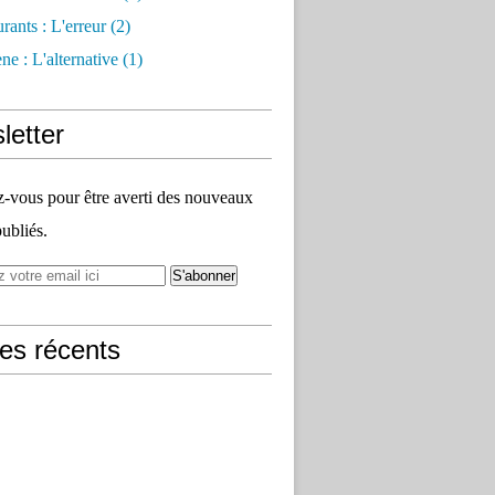
rants : L'erreur
(2)
e : L'alternative
(1)
letter
vous pour être averti des nouveaux
publiés.
les récents