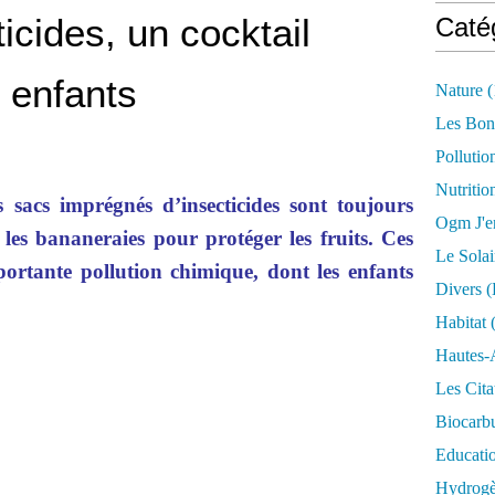
icides, un cocktail
Caté
s enfants
Nature
(
Les Bon
Pollutio
Nutritio
s sacs imprégnés d’insecticides sont toujours
Ogm J'e
 les bananeraies pour protéger les fruits. Ces
Le Solai
rtante pollution chimique, dont les enfants
Divers (
Habitat
(
Hautes-
Les Cita
Biocarbu
Educati
Hydrogèn