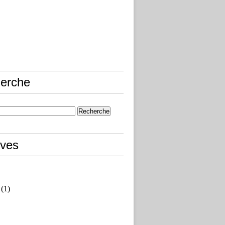
erche
ives
(1)