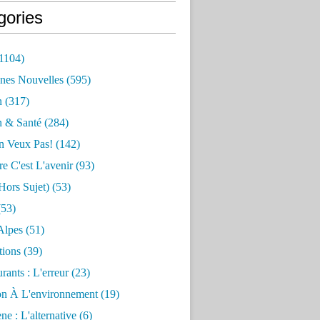
gories
1104)
nes Nouvelles
(595)
n
(317)
n & Santé
(284)
n Veux Pas!
(142)
re C'est L'avenir
(93)
hors Sujet)
(53)
53)
Alpes
(51)
tions
(39)
rants : L'erreur
(23)
on À L'environnement
(19)
e : L'alternative
(6)