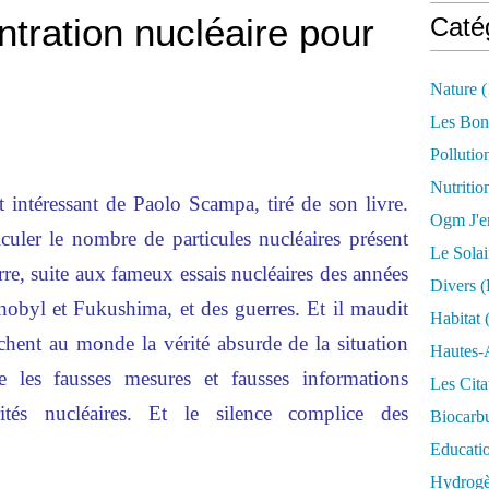
ration nucléaire pour
Caté
Nature
(
Les Bon
Pollutio
Nutritio
t intéressant de Paolo Scampa, tiré de son livre.
Ogm J'e
lculer le nombre de particules nucléaires présent
Le Solai
terre, suite aux fameux essais nucléaires des années
Divers (
rnobyl et Fukushima, et des guerres. Et il maudit
Habitat
(
achent au monde la vérité absurde de la situation
Hautes-
e les fausses mesures et fausses informations
Les Cita
tés nucléaires. Et le silence complice des
Biocarbu
Educati
Hydrogèn