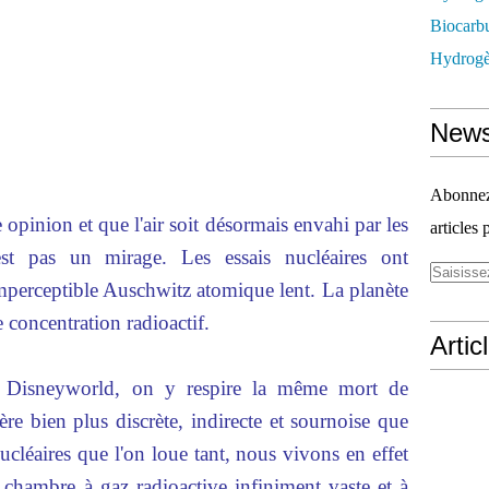
Biocarbu
Hydrogèn
News
Abonnez-
 opinion et que l'air soit désormais envahi par les
articles 
'est pas un mirage. Les essais nucléaires ont
mperceptible Auschwitz atomique lent. La planète
e concentration radioactif.
Artic
à Disneyworld, on y respire la même mort de
re bien plus discrète, indirecte et sournoise que
nucléaires que l'on loue tant, nous vivons en effet
 chambre à gaz radioactive infiniment vaste et à