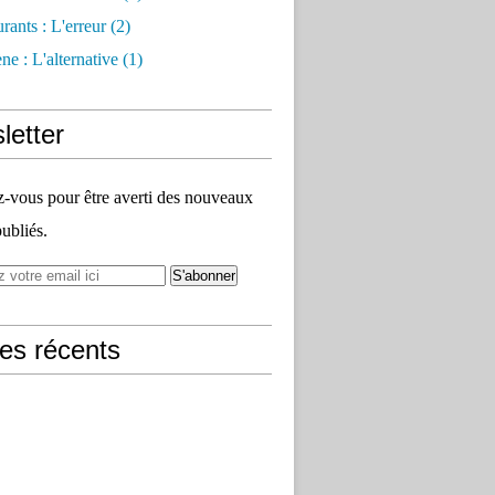
rants : L'erreur
(2)
e : L'alternative
(1)
letter
vous pour être averti des nouveaux
publiés.
les récents