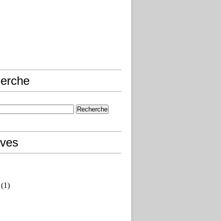
erche
ives
(1)