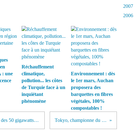
2007
2006
ques
 en
Réchauffement
 : une
climatique,
Environnement : dès
écence
pollution... les côtes
le 1er mars, Auchan
de Turquie face à un
proposera des
inquiétant
barquettes en fibres
phénomène
végétales, 100%
compostables !
Les États-Unis franchissent le cap des 50 gigawatts d’éolien installé
Tokyo, championne du tri sélectif