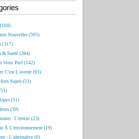
gories
1104)
nes Nouvelles
(595)
n
(317)
n & Santé
(284)
n Veux Pas!
(142)
re C'est L'avenir
(93)
hors Sujet)
(53)
53)
Alpes
(51)
tions
(39)
rants : L'erreur
(23)
on À L'environnement
(19)
e : L'alternative
(6)