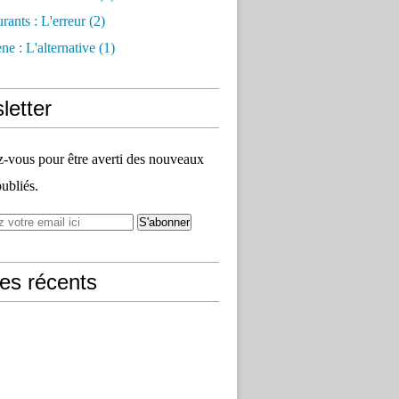
rants : L'erreur
(2)
e : L'alternative
(1)
letter
vous pour être averti des nouveaux
publiés.
les récents