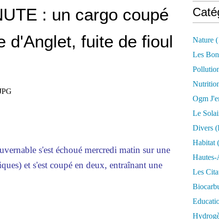
TE : un cargo coupé
Caté
 d'Anglet, fuite de fioul
Nature
(
Les Bon
Pollutio
Nutritio
Ogm J'e
Le Solai
Divers (
Habitat
(
vernable s'est échoué mercredi matin sur une
Hautes-
ques) et s'est coupé en deux, entraînant une
Les Cita
Biocarbu
Educati
Hydrogèn