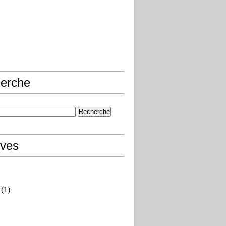
erche
ives
(1)