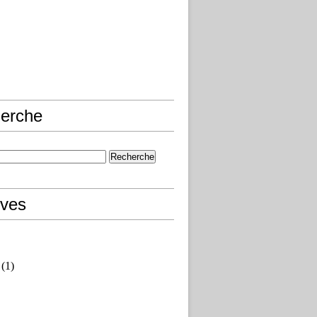
erche
ives
(1)