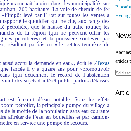
lique «ramenait la vie» dans des municipalités sur
Biocarbu
arnhart, 200 habitants. La voie de chemin de fer
 «l’impôt levé par l’Etat sur toutes les ventes a
Hydrogèn
rapporté le quotidien qui ne cite, aux rangs des
té pétrolière, que la hausse du trafic routier, les
 ranchs de la région (qui ne peuvent offrir les
News
nies pétrolières) et la poussière soulevée par
en, résultant parfois en «de petites tempêtes de
Abonnez-
articles 
t aussi accru la demande en eau», écrit le «
Texas
ligne lancée il y a quatre ans pour «promouvoir
ans (qui détiennent le record de l’abstention
vrant des sujets d’intérêt public parfois délaissés
Artic
art est à court d’eau potable. Sous les effets
 boom pétrolier, la principale pompe du village a
lus de la moitié de la population sans eau courante
aire affréter de l’eau en bouteilles et par camion-
 mettre en service une pompe de secours.