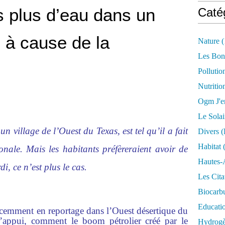
s plus d’eau dans un
Caté
s à cause de la
Nature
(
Les Bon
Pollutio
Nutritio
Ogm J'e
Le Solai
n village de l’Ouest du Texas, est tel qu’il a fait
Divers (
Habitat
(
ionale. Mais les habitants préfèreraient avoir de
Hautes-
i, ce n’est plus le cas.
Les Cita
Biocarbu
Educati
récemment en reportage dans l’Ouest désertique du
l’appui, comment le boom pétrolier créé par le
Hydrogèn