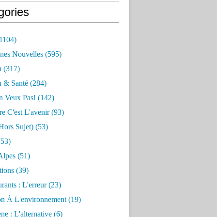
gories
1104)
nes Nouvelles
(595)
n
(317)
n & Santé
(284)
n Veux Pas!
(142)
re C'est L'avenir
(93)
hors Sujet)
(53)
53)
Alpes
(51)
tions
(39)
rants : L'erreur
(23)
on À L'environnement
(19)
e : L'alternative
(6)