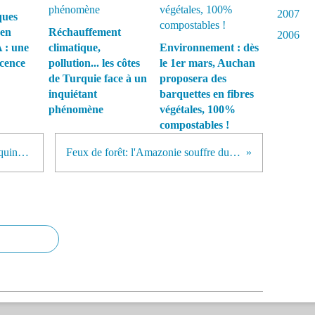
2007
ques
 en
Réchauffement
2006
 : une
climatique,
Environnement : dès
écence
pollution... les côtes
le 1er mars, Auchan
de Turquie face à un
proposera des
inquiétant
barquettes en fibres
phénomène
végétales, 100%
compostables !
UE: la découpe des ailerons de requins sera totalement interdite
Feux de forêt: l'Amazonie souffre du changement climatique