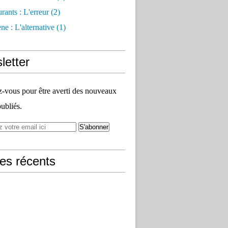
rants : L'erreur
(2)
e : L'alternative
(1)
letter
vous pour être averti des nouveaux
publiés.
les récents