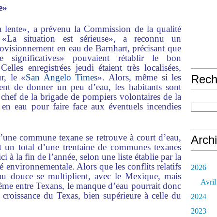
e»
 lente», a prévenu la Commission de la qualité
 «La situation est sérieuse», a reconnu un
provisionnement en eau de Barnhart, précisant que
 significatives» pouvaient rétablir le bon
lles enregistrées jeudi étaient très localisées,
r, le «
San Angelo Times
». Alors, même si les
Rech
ent de donner un peu d’eau, les habitants sont
 chef de la brigade de pompiers volontaires de la
n eau pour faire face aux éventuels incendies
qu’une commune texane se retrouve à court d’eau,
Arch
t un total d’une trentaine de communes texanes
ci à la fin de l’année, selon une liste établie par la
 environnementale. Alors que les conflits relatifs
2026
au douce se multiplient, avec le Mexique, mais
Avril
 même entre Texans, le manque d’eau pourrait donc
la croissance du Texas, bien supérieure à celle du
2024
2023