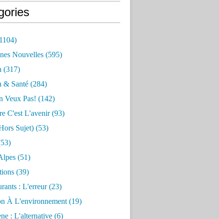
gories
1104)
nes Nouvelles
(595)
n
(317)
n & Santé
(284)
n Veux Pas!
(142)
re C'est L'avenir
(93)
hors Sujet)
(53)
53)
Alpes
(51)
tions
(39)
rants : L'erreur
(23)
on À L'environnement
(19)
e : L'alternative
(6)