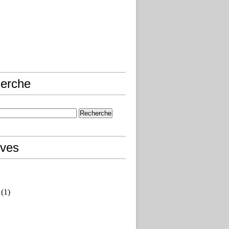
erche
ives
(1)