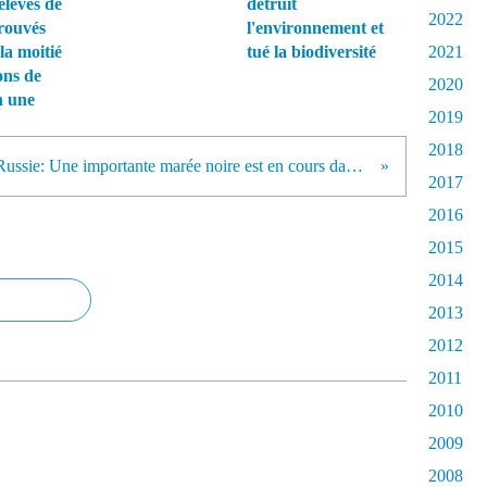
élevés de
détruit
2022
rouvés
l'environnement et
la moitié
tué la biodiversité
2021
ons de
2020
n une
2019
2018
Russie: Une importante marée noire est en cours dans la mer noire prés d'Odessa
2017
2016
2015
2014
2013
2012
2011
2010
2009
2008