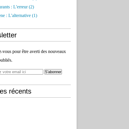
rants : L'erreur
(2)
e : L'alternative
(1)
letter
vous pour être averti des nouveaux
publiés.
les récents