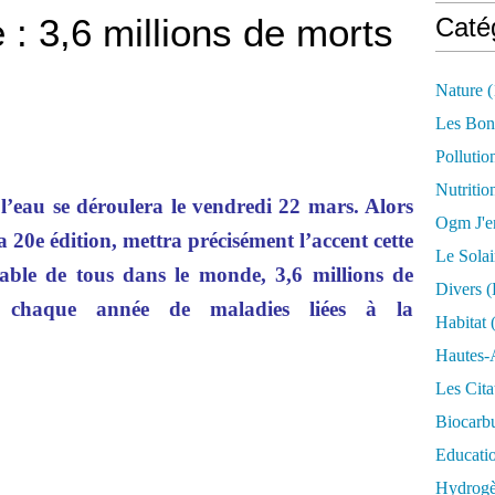
 : 3,6 millions de morts
Caté
Nature
(
Les Bon
Pollutio
Nutritio
l’eau se déroulera le vendredi 22 mars. Alors
Ogm J'e
a 20e édition, mettra précisément l’accent cette
Le Solai
table de tous dans le monde, 3,6 millions de
Divers (
e chaque année de maladies liées à la
Habitat
(
Hautes-
Les Cita
Biocarbu
Educati
Hydrogèn