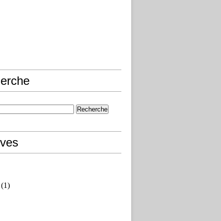
erche
ives
(1)