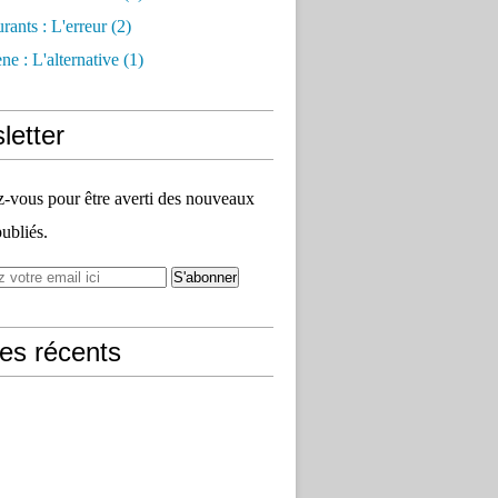
rants : L'erreur
(2)
e : L'alternative
(1)
letter
vous pour être averti des nouveaux
publiés.
les récents