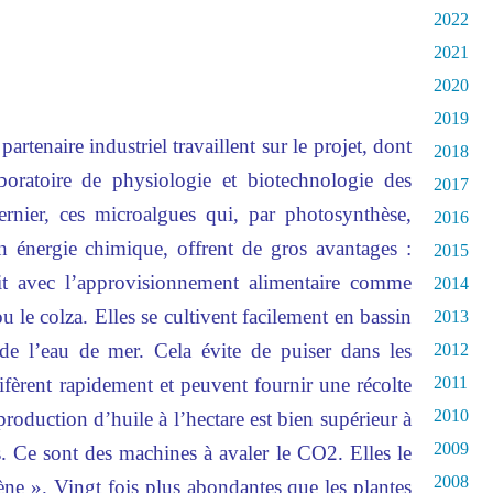
2022
2021
2020
2019
artenaire industriel travaillent sur le projet, dont
2018
boratoire de physiologie et biotechnologie des
2017
ernier, ces microalgues qui, par photosynthèse,
2016
en énergie chimique, offrent de gros avantages :
2015
lit avec l’approvisionnement alimentaire comme
2014
ou le colza. Elles se cultivent facilement en bassin
2013
de l’eau de mer. Cela évite de puiser dans les
2012
ifèrent rapidement et peuvent fournir une récolte
2011
2010
oduction d’huile à l’hectare est bien supérieur à
2009
es. Ce sont des machines à avaler le CO2. Elles le
2008
ène ». Vingt fois plus abondantes que les plantes