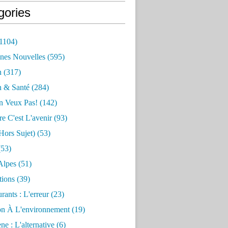
gories
1104)
nes Nouvelles
(595)
n
(317)
n & Santé
(284)
n Veux Pas!
(142)
re C'est L'avenir
(93)
hors Sujet)
(53)
53)
Alpes
(51)
tions
(39)
rants : L'erreur
(23)
on À L'environnement
(19)
e : L'alternative
(6)