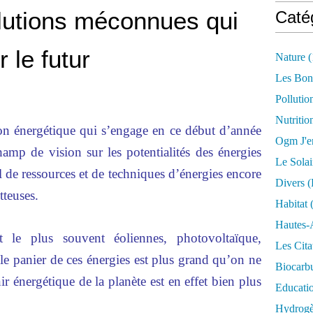
olutions méconnues qui
Caté
 le futur
Nature
(
Les Bon
Pollutio
Nutritio
tion énergétique qui s’engage en ce début d’année
Ogm J'e
hamp de vision sur les potentialités des énergies
Le Solai
l de ressources et de techniques d’énergies encore
Divers (
teuses.
Habitat
(
Hautes-
t le plus souvent éoliennes, photovoltaïque,
Les Cita
e panier de ces énergies est plus grand qu’on ne
Biocarbu
nir énergétique de la planète est en effet bien plus
Educati
Hydrogèn