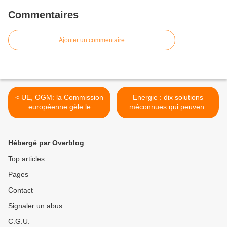
Commentaires
Ajouter un commentaire
< UE, OGM: la Commission
Energie : dix solutions
européenne gèle le
méconnues qui peuvent
processus d'autorisation de
changer le futur >
culture
Hébergé par Overblog
Top articles
Pages
Contact
Signaler un abus
C.G.U.