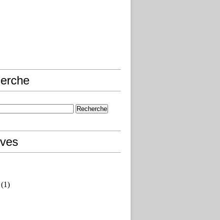
erche
ives
(1)