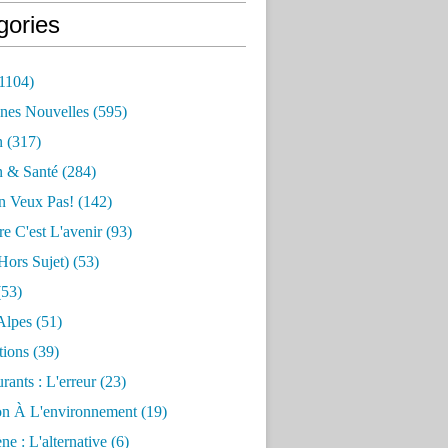
gories
1104)
nes Nouvelles
(595)
n
(317)
n & Santé
(284)
n Veux Pas!
(142)
re C'est L'avenir
(93)
hors Sujet)
(53)
53)
Alpes
(51)
tions
(39)
rants : L'erreur
(23)
on À L'environnement
(19)
e : L'alternative
(6)