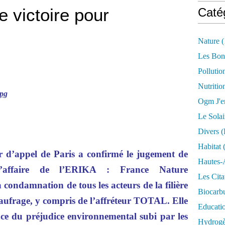
e victoire pour
Caté
Nature
(
Les Bon
Pollutio
Nutritio
Ogm J'e
Le Solai
Divers (
Habitat
(
 d’appel de Paris a confirmé le jugement de
Hautes-
l’affaire de l’ERIKA : France Nature
Les Cita
a condamnation de tous les acteurs de la filière
Biocarbu
aufrage, y compris de l’affréteur TOTAL. Elle
Educati
nce du préjudice environnemental subi par les
Hydrogèn