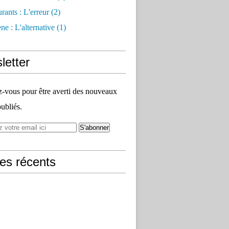
rants : L'erreur
(2)
e : L'alternative
(1)
letter
vous pour être averti des nouveaux
publiés.
les récents