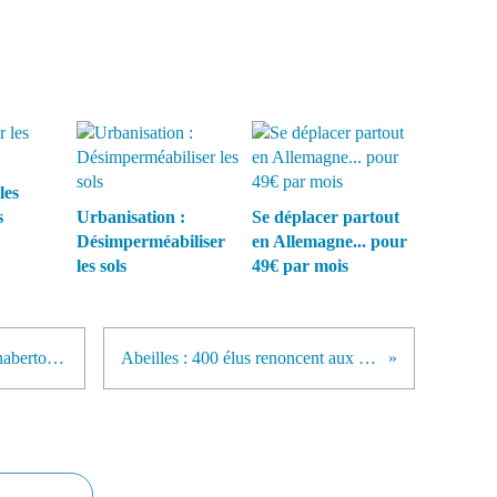
les
s
Urbanisation :
Se déplacer partout
Désimperméabiliser
en Allemagne... pour
les sols
49€ par mois
Massacre Programmé du Mont Chaberton - Montgenevre - hautes Alpes
Abeilles : 400 élus renoncent aux pesticides pour les protéger