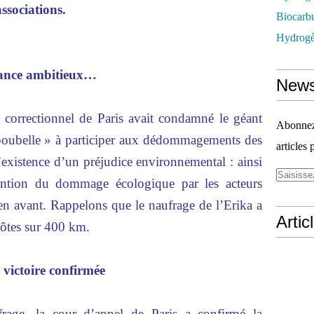
 associations.
Biocarbu
Hydrogèn
tance ambitieux…
News
l correctionnel de Paris avait condamné le géant
Abonnez-
poubelle » à participer aux dédommagements des
articles 
’existence d’un préjudice environnemental : ainsi
vention du dommage écologique par les acteurs
 en avant. Rappelons que le naufrage de l’Erika a
Artic
côtes sur 400 km.
 victoire confirmée
rage, la cour d’appel de Paris a confirmé la