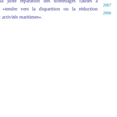
«la juste réparation des dommages causés à
2007
«tendre vers la disparition ou la réduction
2006
x activités maritimes».