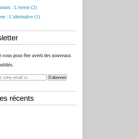
rants : L'erreur
(2)
e : L'alternative
(1)
letter
vous pour être averti des nouveaux
publiés.
les récents