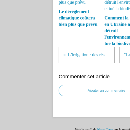
Le dérèglement
climatique coûtera
Comment la 
bien plus que prévu
en Ukraine a
détruit
l'environnem
tué la biodive
L’irrigation : des réserves en eau qui s’amenuisent
Commenter cet article
Ajouter un commentaire
Voir le profil de
Notre Terre
sur le porta