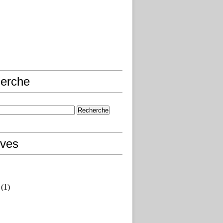
erche
ives
(1)