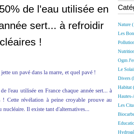
 50% de l'eau utilisée en
Caté
née sert... à refroidir
Nature
(
Les Bon
cléaires !
Pollutio
Nutritio
Ogm J'e
Le Solai
jette un pavé dans la marre, et quel pavé !
Divers (
Habitat
(
de l'eau utilisée en France chaque année sert... à
Hautes-
res ! Cette révélation à peine croyable prouve au
Les Cita
nucléaire. Il existe tant d'alternatives...
Biocarbu
Educati
Hydrogèn