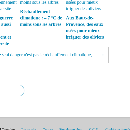
Réchauffement
guerre
climatique : – 7 °C de
Aux Baux-de-
 aussi
moins sous les arbres
Provence, des eaux
usées pour mieux
ent et
irriguer des oliviers
rsité
"Le vrai danger n'est pas le réchauffement climatique, mais la venue d'une période glaciaire en 2012" (Marsh, physicien)
il Overblog
Top articles
Contact
Signaler un abus
C.G.U.
Cookies et donnée