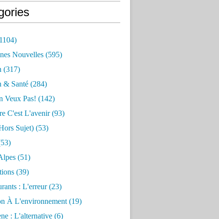
gories
1104)
nes Nouvelles
(595)
n
(317)
n & Santé
(284)
n Veux Pas!
(142)
re C'est L'avenir
(93)
hors Sujet)
(53)
53)
Alpes
(51)
tions
(39)
rants : L'erreur
(23)
on À L'environnement
(19)
e : L'alternative
(6)