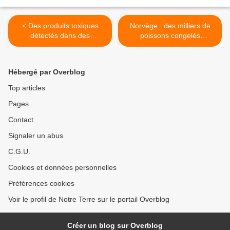
< Des produits toxiques
Norvège : des milliers de
détectés dans des
poissons congelés
vêtements pour enfants
instantanément à cause
d'un froid rapide et violent >
Hébergé par Overblog
Top articles
Pages
Contact
Signaler un abus
C.G.U.
Cookies et données personnelles
Préférences cookies
Voir le profil de Notre Terre sur le portail Overblog
Créer un blog sur Overblog