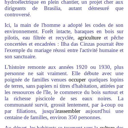
hydroélectrique en plein chantier, un projet cher aux
dirigeants de Brasilia, autant démesuré que
controversé.
Ici, la main de l'homme a adopté les codes de son
environnement. Forêt intacte, baraques en bois sur
pilotis, eau filtrée et recyclée,
agriculture
et pêche
concertées et encadrées : Ilha das Cinzas pourrait être
l'exemple du mariage réussi entre l'activité humaine et
son sanctuaire.
L'histoire remonte aux années 1920 ou 1930, plus
personne ne sait vraiment. Elle débute avec une
poignée de familles venues
occuper
quelques lopins
de terres, sans papiers ni titres d'habitation, attirées par
les ressources de l'île, le commerce du bois surtout et
la richesse piscicole de ses eaux noires. La
communauté survit, grossit lentement, par à-coup ou
par filiations, jusqu'à
rassembler
aujourd'hui une
centaine de familles, environ 350 personnes.
Au départ, les habitants se tournent vers la
culture
des