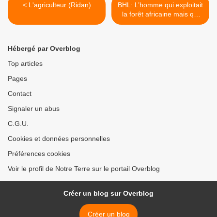
< L'agriculteur (Ridan)
BHL: L’homme qui exploitait
la forêt africaine mais qui
ne voulait pas que cela se
sache >
Hébergé par Overblog
Top articles
Pages
Contact
Signaler un abus
C.G.U.
Cookies et données personnelles
Préférences cookies
Voir le profil de Notre Terre sur le portail Overblog
Créer un blog sur Overblog
Créer un blog